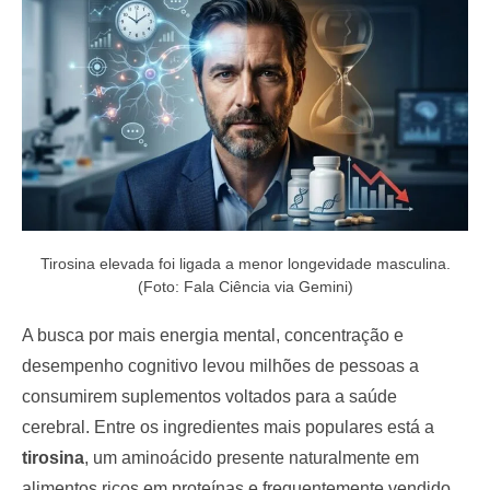
o
n
Tirosina elevada foi ligada a menor longevidade masculina.
(Foto: Fala Ciência via Gemini)
A busca por mais energia mental, concentração e
desempenho cognitivo levou milhões de pessoas a
consumirem suplementos voltados para a saúde
cerebral. Entre os ingredientes mais populares está a
tirosina
, um aminoácido presente naturalmente em
alimentos ricos em proteínas e frequentemente vendido