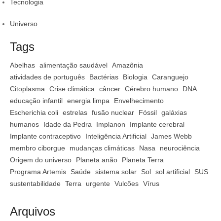
Tecnologia
Universo
Tags
Abelhas
alimentação saudável
Amazônia
atividades de português
Bactérias
Biologia
Caranguejo
Citoplasma
Crise climática
câncer
Cérebro humano
DNA
educação infantil
energia limpa
Envelhecimento
Escherichia coli
estrelas
fusão nuclear
Fóssil
galáxias
humanos
Idade da Pedra
Implanon
Implante cerebral
Implante contraceptivo
Inteligência Artificial
James Webb
membro ciborgue
mudanças climáticas
Nasa
neurociência
Origem do universo
Planeta anão
Planeta Terra
Programa Artemis
Saúde
sistema solar
Sol
sol artificial
SUS
sustentabilidade
Terra
urgente
Vulcões
Vírus
Arquivos