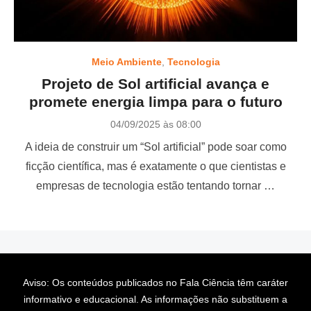
Meio Ambiente
,
Tecnologia
Projeto de Sol artificial avança e
promete energia limpa para o futuro
P
04/09/2025 às 08:00
o
A ideia de construir um “Sol artificial” pode soar como
s
t
ficção científica, mas é exatamente o que cientistas e
e
empresas de tecnologia estão tentando tornar …
d
o
n
Aviso: Os conteúdos publicados no Fala Ciência têm caráter
informativo e educacional. As informações não substituem a