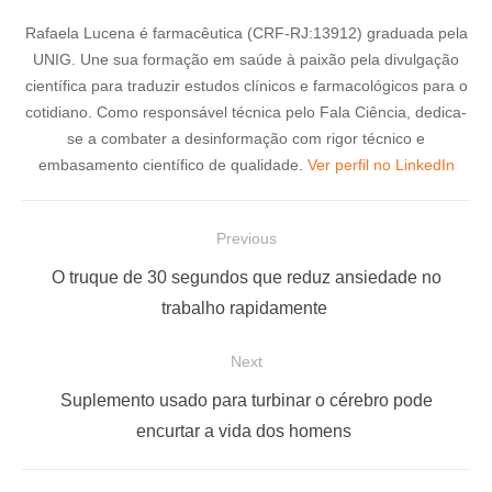
Rafaela Lucena é farmacêutica (CRF-RJ:13912) graduada pela
UNIG. Une sua formação em saúde à paixão pela divulgação
científica para traduzir estudos clínicos e farmacológicos para o
cotidiano. Como responsável técnica pelo Fala Ciência, dedica-
se a combater a desinformação com rigor técnico e
embasamento científico de qualidade.
Ver perfil no LinkedIn
N
Previous
a
P
O truque de 30 segundos que reduz ansiedade no
v
r
trabalho rapidamente
e
e
Next
g
v
a
i
N
Suplemento usado para turbinar o cérebro pode
ç
o
e
encurtar a vida dos homens
u
x
ã
s
t