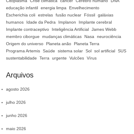
Citoplasma
Crise climática
câncer
Cérebro humano
DNA
educação infantil
energia limpa
Envelhecimento
Escherichia coli
estrelas
fusão nuclear
Fóssil
galáxias
humanos
Idade da Pedra
Implanon
Implante cerebral
Implante contraceptivo
Inteligência Artificial
James Webb
membro ciborgue
mudanças climáticas
Nasa
neurociência
Origem do universo
Planeta anão
Planeta Terra
Programa Artemis
Saúde
sistema solar
Sol
sol artificial
SUS
sustentabilidade
Terra
urgente
Vulcões
Vírus
Arquivos
agosto 2026
julho 2026
junho 2026
maio 2026