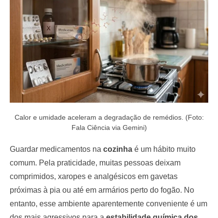
o
n
Calor e umidade aceleram a degradação de remédios. (Foto:
Fala Ciência via Gemini)
Guardar medicamentos na
cozinha
é um hábito muito
comum. Pela praticidade, muitas pessoas deixam
comprimidos, xaropes e analgésicos em gavetas
próximas à pia ou até em armários perto do fogão. No
entanto, esse ambiente aparentemente conveniente é um
dos mais agressivos para a
estabilidade química dos