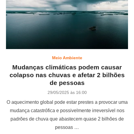
Meio Ambiente
Mudanças climáticas podem causar
colapso nas chuvas e afetar 2 bilhões
de pessoas
P
29/05/2025 às 16:00
o
O aquecimento global pode estar prestes a provocar uma
s
t
mudança catastrófica e possivelmente irreversível nos
e
padrões de chuva que abastecem quase 2 bilhões de
d
o
pessoas …
n