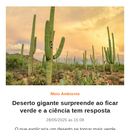
Meio Ambiente
Deserto gigante surpreende ao ficar
verde e a ciência tem resposta
P
28/05/2025 às 15:08
o
O que explicaria um deserto se tornar mais verde