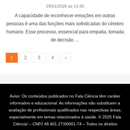
P
29/01/2026 às 13:30
o
A capacidade de reconhecer emoções em outras
s
t
pessoas é uma das funções mais sofisticadas do cérebro
e
humano. Esse processo, essencial para empatia, tomada
d
o
de decisão …
n
P
1
2
3
4
‹
a
g
i
n
Aviso: Os conteúdos publicados no Fala Ciência têm caráter
a
informativo e educacional. As informações não substituem a
ç
avaliação de profissionais qualificados nas respectivas áreas,
ã
especialmente em temas relacionados à saúde. © 2025 Fala
Ciência! – CNPJ 48.401.273/0001-74 – Todos os direitos
o