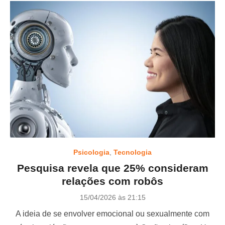
Psicologia
,
Tecnologia
Pesquisa revela que 25% consideram
relações com robôs
P
15/04/2026 às 21:15
o
A ideia de se envolver emocional ou sexualmente com
s
t