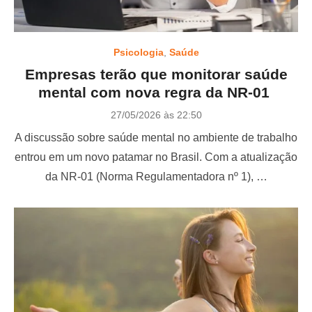
Psicologia
,
Saúde
Empresas terão que monitorar saúde
mental com nova regra da NR-01
P
27/05/2026 às 22:50
o
A discussão sobre saúde mental no ambiente de trabalho
s
t
entrou em um novo patamar no Brasil. Com a atualização
e
da NR-01 (Norma Regulamentadora nº 1), …
d
o
n