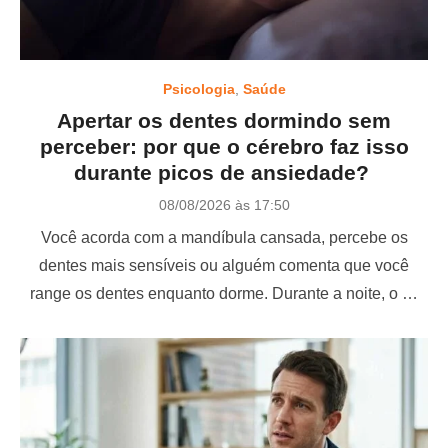
Psicologia
,
Saúde
Apertar os dentes dormindo sem
perceber: por que o cérebro faz isso
durante picos de ansiedade?
P
08/08/2026 às 17:50
o
Você acorda com a mandíbula cansada, percebe os
s
t
dentes mais sensíveis ou alguém comenta que você
e
range os dentes enquanto dorme. Durante a noite, o …
d
o
n