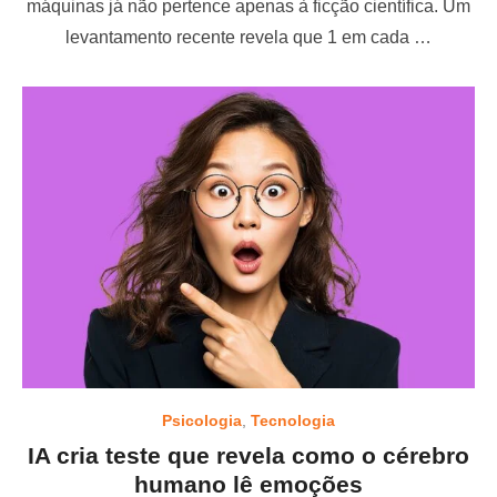
máquinas já não pertence apenas à ficção científica. Um
e
levantamento recente revela que 1 em cada …
d
o
n
Psicologia
,
Tecnologia
IA cria teste que revela como o cérebro
humano lê emoções