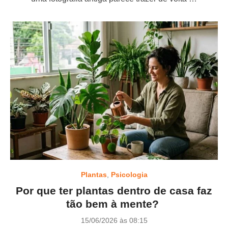
o
n
Plantas
,
Psicologia
Por que ter plantas dentro de casa faz
tão bem à mente?
P
15/06/2026 às 08:15