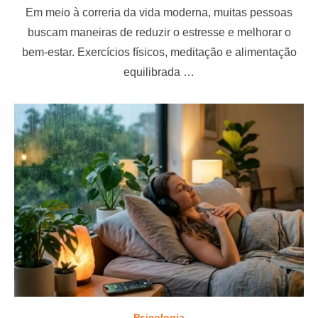
o
Em meio à correria da vida moderna, muitas pessoas
s
t
buscam maneiras de reduzir o estresse e melhorar o
e
bem-estar. Exercícios físicos, meditação e alimentação
d
o
equilibrada …
n
Psicologia