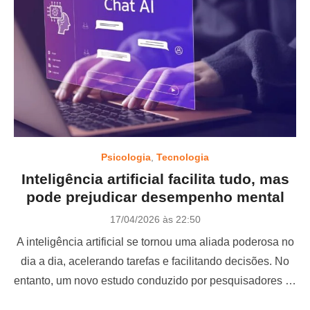
Psicologia
,
Tecnologia
Inteligência artificial facilita tudo, mas
pode prejudicar desempenho mental
P
17/04/2026 às 22:50
o
A inteligência artificial se tornou uma aliada poderosa no
s
t
dia a dia, acelerando tarefas e facilitando decisões. No
e
entanto, um novo estudo conduzido por pesquisadores …
d
o
n