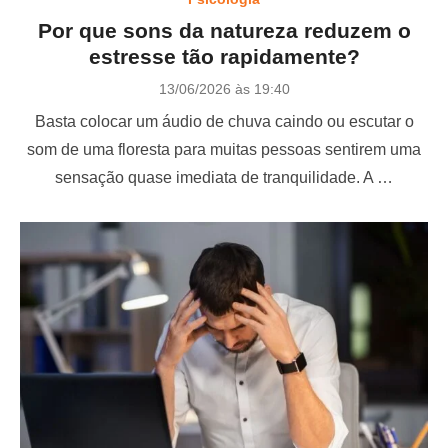
Por que sons da natureza reduzem o
estresse tão rapidamente?
P
13/06/2026 às 19:40
o
Basta colocar um áudio de chuva caindo ou escutar o
s
t
som de uma floresta para muitas pessoas sentirem uma
e
sensação quase imediata de tranquilidade. A …
d
o
n