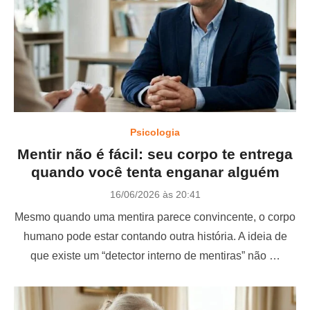
Psicologia
Mentir não é fácil: seu corpo te entrega
quando você tenta enganar alguém
P
16/06/2026 às 20:41
o
Mesmo quando uma mentira parece convincente, o corpo
s
t
humano pode estar contando outra história. A ideia de
e
que existe um “detector interno de mentiras” não …
d
o
n