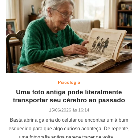
Psicologia
Uma foto antiga pode literalmente
transportar seu cérebro ao passado
P
15/06/2026 às 16:14
o
Basta abrir a galeria do celular ou encontrar um álbum
s
t
esquecido para que algo curioso aconteça. De repente,
e
uma fotografia antiga parece trazer de volta …
d