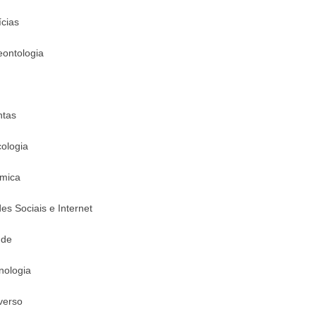
ícias
eontologia
ntas
cologia
mica
es Sociais e Internet
úde
nologia
verso