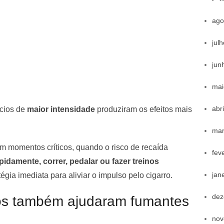
ago
jul
jun
mai
abr
cios de
maior intensidade
produziram os efeitos mais
mar
m momentos críticos, quando o risco de recaída
fev
idamente, correr, pedalar ou fazer treinos
jan
ia imediata para aliviar o impulso pelo cigarro.
dez
os também ajudaram fumantes
nov