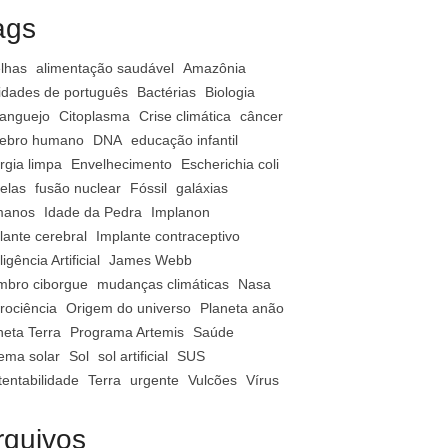
ags
lhas
alimentação saudável
Amazônia
vidades de português
Bactérias
Biologia
anguejo
Citoplasma
Crise climática
câncer
ebro humano
DNA
educação infantil
rgia limpa
Envelhecimento
Escherichia coli
relas
fusão nuclear
Fóssil
galáxias
manos
Idade da Pedra
Implanon
lante cerebral
Implante contraceptivo
ligência Artificial
James Webb
bro ciborgue
mudanças climáticas
Nasa
rociência
Origem do universo
Planeta anão
neta Terra
Programa Artemis
Saúde
tema solar
Sol
sol artificial
SUS
tentabilidade
Terra
urgente
Vulcões
Vírus
rquivos