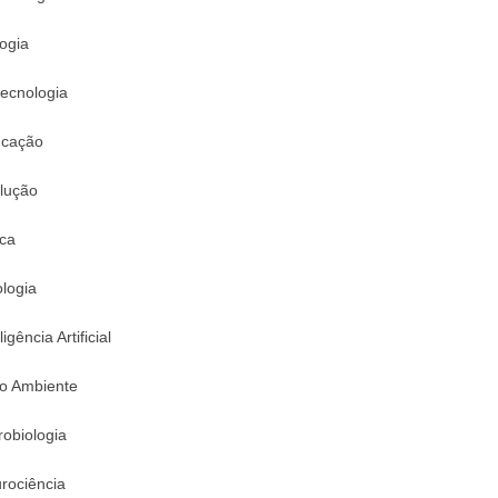
logia
tecnologia
cação
lução
ica
logia
ligência Artificial
o Ambiente
robiologia
rociência