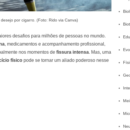
Bio
 desejo por cigarro. (Foto: Rido via Canva)
Bio
iores desafios para milhões de pessoas no mundo.
Edu
ina
, medicamentos e acompanhamento profissional,
Evo
ipalmente nos momentos de
fissura intensa
. Mas, uma
ício físico
pode se tornar um aliado poderoso nesse
Fís
Geo
Inte
Mei
Mic
Neu