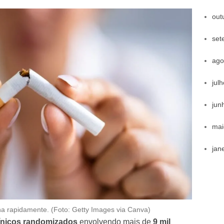
out
set
ago
jul
jun
mai
jan
ina rapidamente. (Foto: Getty Images via Canva)
línicos randomizados
envolvendo mais de
9 mil