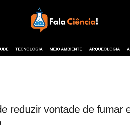
Seu Portal de Ciência e
Tecnologia
AÚDE
TECNOLOGIA
MEIO AMBIENTE
ARQUEOLOGIA
A
CONTATO
ode reduzir vontade de fumar
o