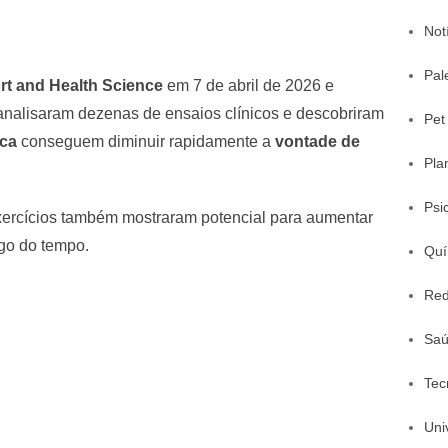
Not
Pal
rt and Health Science
em 7 de abril de 2026 e
analisaram dezenas de ensaios clínicos e descobriram
Pet
ica
conseguem diminuir rapidamente a
vontade de
Pla
Psi
xercícios também mostraram potencial para aumentar
go do tempo.
Quí
Red
Sa
Tec
Uni