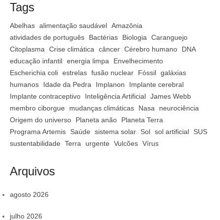
Tags
Abelhas
alimentação saudável
Amazônia
atividades de português
Bactérias
Biologia
Caranguejo
Citoplasma
Crise climática
câncer
Cérebro humano
DNA
educação infantil
energia limpa
Envelhecimento
Escherichia coli
estrelas
fusão nuclear
Fóssil
galáxias
humanos
Idade da Pedra
Implanon
Implante cerebral
Implante contraceptivo
Inteligência Artificial
James Webb
membro ciborgue
mudanças climáticas
Nasa
neurociência
Origem do universo
Planeta anão
Planeta Terra
Programa Artemis
Saúde
sistema solar
Sol
sol artificial
SUS
sustentabilidade
Terra
urgente
Vulcões
Vírus
Arquivos
agosto 2026
julho 2026