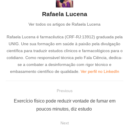
Rafaela Lucena
Ver todos os artigos de Rafaela Lucena
Rafaela Lucena é farmacêutica (CRF-RJ:13912) graduada pela
UNIG. Une sua formação em saúde à paixão pela divulgação
científica para traduzir estudos clínicos e farmacológicos para o
cotidiano. Como responsável técnica pelo Fala Ciência, dedica-
se a combater a desinformação com rigor técnico e
embasamento científico de qualidade.
Ver perfil no LinkedIn
N
Previous
a
P
Exercício físico pode reduzir vontade de fumar em
v
r
poucos minutos, diz estudo
e
e
Next
g
v