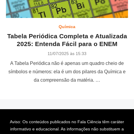
Química
Tabela Periódica Completa e Atualizada
2025: Entenda Fácil para o ENEM
P
11/07/2025 às 15:33
o
A Tabela Periódica não é apenas um quadro cheio de
s
t
símbolos e números: ela é um dos pilares da Química e
e
da compreensão da matéria. …
d
o
n
Aviso: Os conteúdos publicados no Fala Ciência têm caráter
informativo e educacional. As informações não substituem a