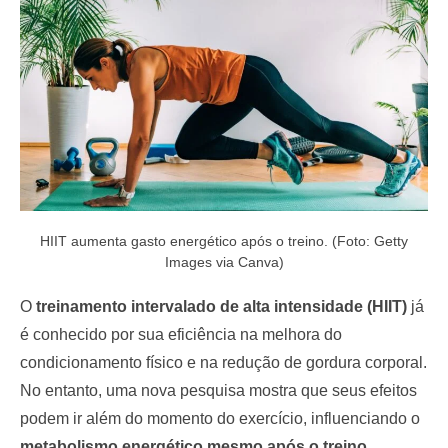
o
n
HIIT aumenta gasto energético após o treino. (Foto: Getty
Images via Canva)
O
treinamento intervalado de alta intensidade (HIIT)
já
é conhecido por sua eficiência na melhora do
condicionamento físico e na redução de gordura corporal.
No entanto, uma nova pesquisa mostra que seus efeitos
podem ir além do momento do exercício, influenciando o
metabolismo energético mesmo após o treino