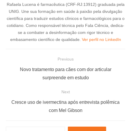
Rafaela Lucena é farmacêutica (CRF-RJ:13912) graduada pela
UNIG. Une sua formação em saúde à paixão pela divulgação
científica para traduzir estudos clínicos e farmacológicos para o
cotidiano. Como responsável técnica pelo Fala Ciência, dedica-
se a combater a desinformação com rigor técnico e
embasamento científico de qualidade.
Ver perfil no LinkedIn
N
Previous
a
P
Novo tratamento para cães com dor articular
v
r
surpreende em estudo
e
e
Next
g
v
a
i
N
Cresce uso de ivermectina após entrevista polêmica
ç
o
e
com Mel Gibson
u
x
ã
s
t
o
P