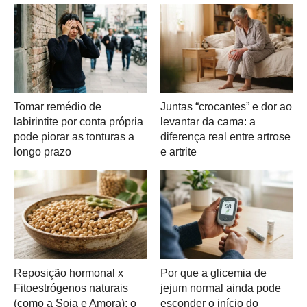
Tomar remédio de
Juntas “crocantes” e dor ao
labirintite por conta própria
levantar da cama: a
pode piorar as tonturas a
diferença real entre artrose
longo prazo
e artrite
Reposição hormonal x
Por que a glicemia de
Fitoestrógenos naturais
jejum normal ainda pode
(como a Soja e Amora): o
esconder o início do