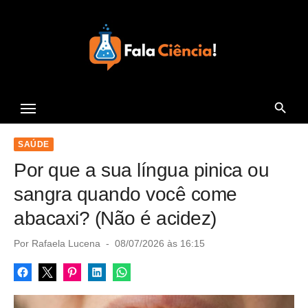
S
k
i
p
t
Seu Portal de Ciência e
o
Tecnologia
c
o
SAÚDE
n
Por que a sua língua pinica ou
t
sangra quando você come
e
abacaxi? (Não é acidez)
n
t
P
Por
Rafaela Lucena
08/07/2026 às 16:15
o
s
t
e
d