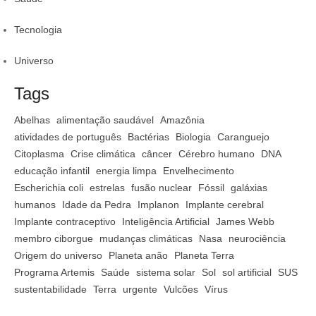
Tecnologia
Universo
Tags
Abelhas
alimentação saudável
Amazônia
atividades de português
Bactérias
Biologia
Caranguejo
Citoplasma
Crise climática
câncer
Cérebro humano
DNA
educação infantil
energia limpa
Envelhecimento
Escherichia coli
estrelas
fusão nuclear
Fóssil
galáxias
humanos
Idade da Pedra
Implanon
Implante cerebral
Implante contraceptivo
Inteligência Artificial
James Webb
membro ciborgue
mudanças climáticas
Nasa
neurociência
Origem do universo
Planeta anão
Planeta Terra
Programa Artemis
Saúde
sistema solar
Sol
sol artificial
SUS
sustentabilidade
Terra
urgente
Vulcões
Vírus