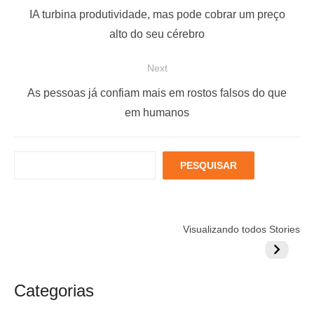
a
P
IA turbina produtividade, mas pode cobrar um preço
v
r
alto do seu cérebro
e
e
Next
g
v
a
i
N
As pessoas já confiam mais em rostos falsos do que
ç
o
e
em humanos
u
x
ã
s
t
o
P
PESQUISAR
p
p
d
e
o
o
s
e
q
s
s
P
Está muito
Menopausa e
6 fatores
u
t
t
Visualizando todos Stories
estressado?
Coração: 7
podem
o
i
:
:
Veja 8 alimentos
exercícios para
aumentar
s
s
para incluir na
sua proteção
colestero
a
t
rotina
da comid
Categorias
r