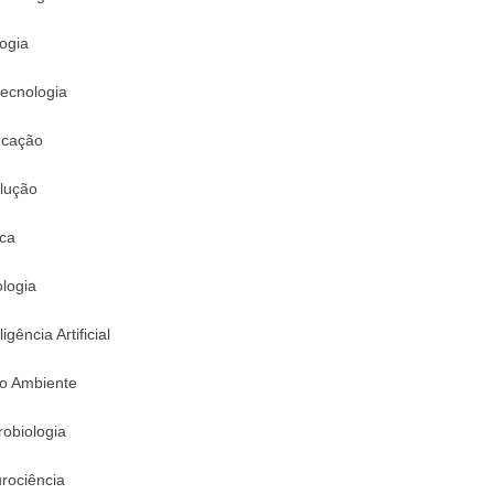
logia
tecnologia
cação
lução
ica
logia
ligência Artificial
o Ambiente
robiologia
rociência