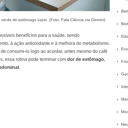
Bio
erde de estômago vazio. (Foto: Fala Ciência via Gemini)
Bio
ssíveis benefícios para a saúde, sendo
Edu
to, à ação antioxidante e à melhora do metabolismo.
Evo
o de consumi-lo logo ao acordar, antes mesmo do café
s, essa rotina pode terminar com
dor de estômago,
Fís
bdominal
.
Geo
Inte
Mei
Mic
Neu