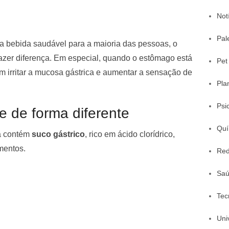
Not
Pal
 bebida saudável para a maioria das pessoas, o
zer diferença. Em especial, quando o estômago está
Pet
 irritar a mucosa gástrica e aumentar a sensação de
Pla
Psi
 de forma diferente
Quí
á contém
suco gástrico
, rico em ácido clorídrico,
imentos.
Red
Sa
Tec
Uni