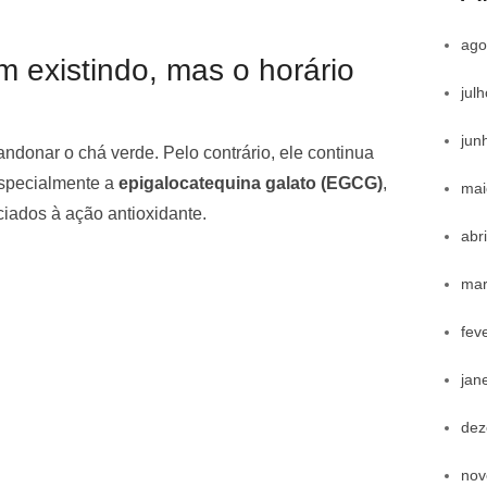
ago
m existindo, mas o horário
jul
jun
andonar o chá verde. Pelo contrário, ele continua
especialmente a
epigalocatequina galato (EGCG)
,
mai
iados à ação antioxidante.
abr
mar
fev
jan
dez
nov