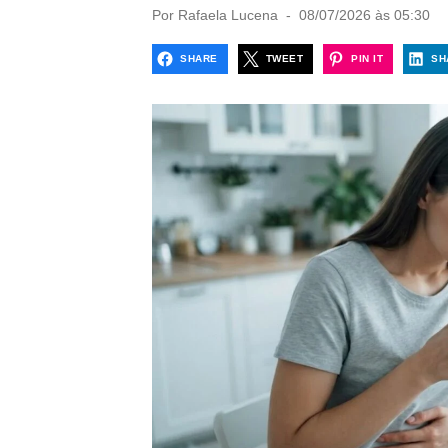
P
Por
Rafaela Lucena
08/07/2026 às 05:30
o
s
SHARE
TWEET
PIN IT
SH
t
e
d
o
n