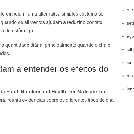
out
lo em jejum, uma alternativa simples costuma ser
, quando os alimentos ajudam a reduzir o contato
set
sa do estômago.
ago
 na quantidade diária, principalmente quando o chá é
jul
ados.
jun
udam a entender os efeitos do
mai
jan
sta
Food, Nutrition and Health
, em
24 de abril de
ena
, reuniu evidências sobre os diferentes tipos de chá