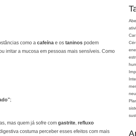
T
Abe
ati
Car
Cér
stâncias como a
cafeína
e os
taninos
podem
ene
a ou irritar a mucosa em pessoas mais sensíveis. Como
est
hu
Imp
Inte
mem
neu
ado”
;
Pla
sis
sus
as, mas quem já sofre com
gastrite
,
refluxo
A
digestiva costuma perceber esses efeitos com mais