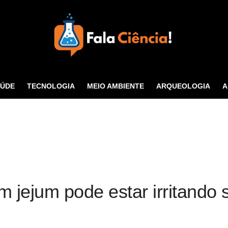
Seu Portal de Ciência e
Tecnologia
AÚDE
TECNOLOGIA
MEIO AMBIENTE
ARQUEOLOGIA
A
CONTATO
m jejum pode estar irritand