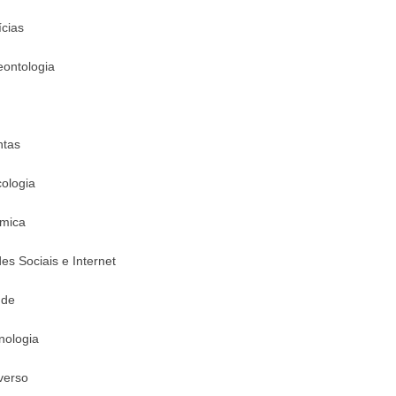
ícias
eontologia
ntas
cologia
mica
es Sociais e Internet
úde
nologia
verso