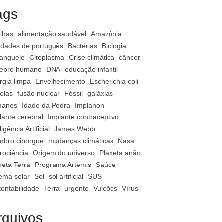
ags
lhas
alimentação saudável
Amazônia
vidades de português
Bactérias
Biologia
anguejo
Citoplasma
Crise climática
câncer
ebro humano
DNA
educação infantil
rgia limpa
Envelhecimento
Escherichia coli
relas
fusão nuclear
Fóssil
galáxias
manos
Idade da Pedra
Implanon
lante cerebral
Implante contraceptivo
ligência Artificial
James Webb
bro ciborgue
mudanças climáticas
Nasa
rociência
Origem do universo
Planeta anão
neta Terra
Programa Artemis
Saúde
tema solar
Sol
sol artificial
SUS
tentabilidade
Terra
urgente
Vulcões
Vírus
rquivos