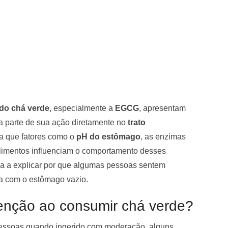
do chá verde
, especialmente a
EGCG
, apresentam
 parte de sua ação diretamente no
trato
a que fatores como o
pH do estômago
, as enzimas
alimentos influenciam o comportamento desses
da a explicar por que algumas pessoas sentem
a com o estômago vazio.
enção ao consumir chá verde?
pessoas quando ingerido com moderação, alguns