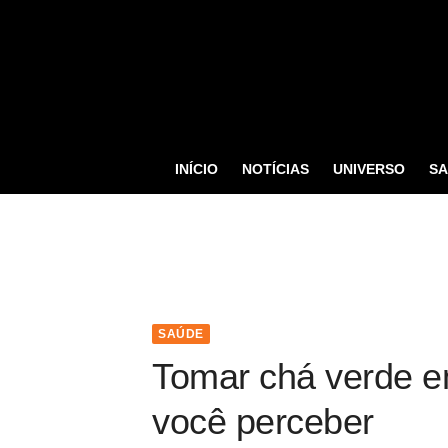
S
k
i
p
t
o
INÍCIO
NOTÍCIAS
UNIVERSO
S
c
o
n
t
e
n
SAÚDE
t
Tomar chá verde e
você perceber