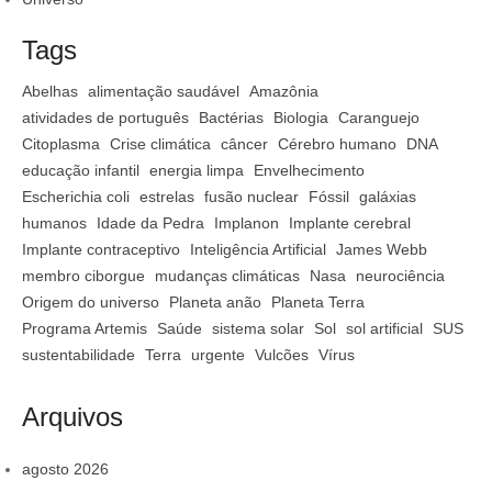
Tags
Abelhas
alimentação saudável
Amazônia
atividades de português
Bactérias
Biologia
Caranguejo
Citoplasma
Crise climática
câncer
Cérebro humano
DNA
educação infantil
energia limpa
Envelhecimento
Escherichia coli
estrelas
fusão nuclear
Fóssil
galáxias
humanos
Idade da Pedra
Implanon
Implante cerebral
Implante contraceptivo
Inteligência Artificial
James Webb
membro ciborgue
mudanças climáticas
Nasa
neurociência
Origem do universo
Planeta anão
Planeta Terra
Programa Artemis
Saúde
sistema solar
Sol
sol artificial
SUS
sustentabilidade
Terra
urgente
Vulcões
Vírus
Arquivos
agosto 2026