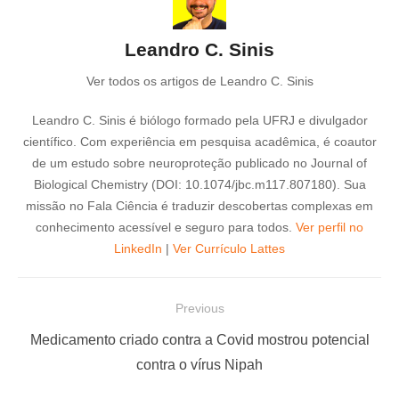
Leandro C. Sinis
Ver todos os artigos de Leandro C. Sinis
Leandro C. Sinis é biólogo formado pela UFRJ e divulgador
científico. Com experiência em pesquisa acadêmica, é coautor
de um estudo sobre neuroproteção publicado no Journal of
Biological Chemistry (DOI: 10.1074/jbc.m117.807180). Sua
missão no Fala Ciência é traduzir descobertas complexas em
conhecimento acessível e seguro para todos.
Ver perfil no
LinkedIn
|
Ver Currículo Lattes
N
Previous
a
P
Medicamento criado contra a Covid mostrou potencial
v
r
contra o vírus Nipah
e
e