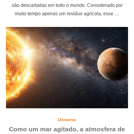
t
são descartadas em todo o mundo. Considerado por
e
muito tempo apenas um resíduo agrícola, esse …
d
o
n
Universo
Como um mar agitado, a atmosfera de