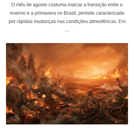
o
O mês de agosto costuma marcar a transição entre o
s
t
inverno e a primavera no Brasil, período caracterizado
e
por rápidas mudanças nas condições atmosféricas. Em
d
o
…
n