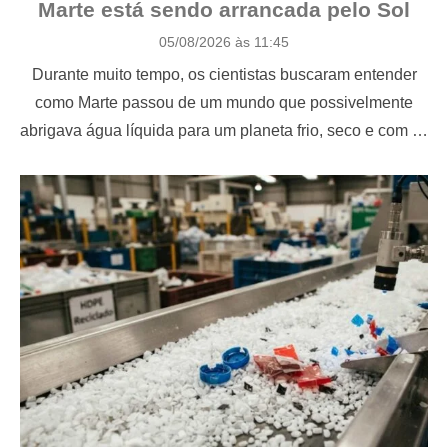
Marte está sendo arrancada pelo Sol
P
05/08/2026 às 11:45
o
Durante muito tempo, os cientistas buscaram entender
s
t
como Marte passou de um mundo que possivelmente
e
abrigava água líquida para um planeta frio, seco e com …
d
o
n