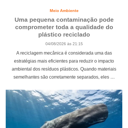
Meio Ambiente
Uma pequena contaminação pode
comprometer toda a qualidade do
plástico reciclado
P
04/08/2026 às 21:15
o
A reciclagem mecânica é considerada uma das
s
t
estratégias mais eficientes para reduzir o impacto
e
ambiental dos resíduos plásticos. Quando materiais
d
o
semelhantes são corretamente separados, eles …
n