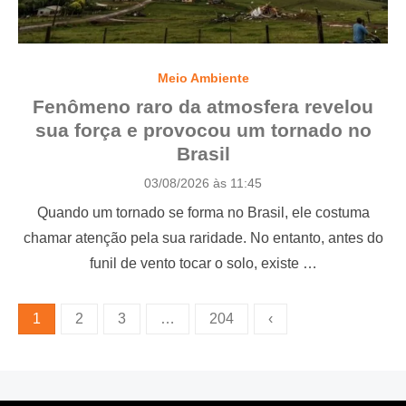
Meio Ambiente
Fenômeno raro da atmosfera revelou
sua força e provocou um tornado no
Brasil
P
03/08/2026 às 11:45
o
Quando um tornado se forma no Brasil, ele costuma
s
t
chamar atenção pela sua raridade. No entanto, antes do
e
funil de vento tocar o solo, existe …
d
o
n
P
1
2
3
…
204
‹
a
g
i