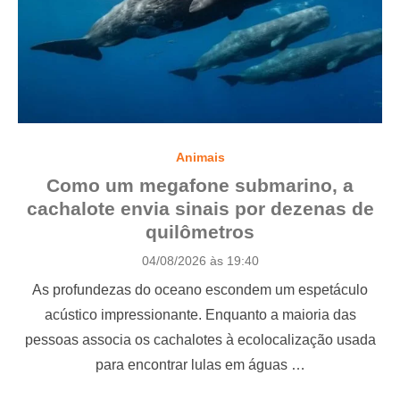
Animais
Como um megafone submarino, a
cachalote envia sinais por dezenas de
quilômetros
P
04/08/2026 às 19:40
o
As profundezas do oceano escondem um espetáculo
s
t
acústico impressionante. Enquanto a maioria das
e
pessoas associa os cachalotes à ecolocalização usada
d
o
para encontrar lulas em águas …
n