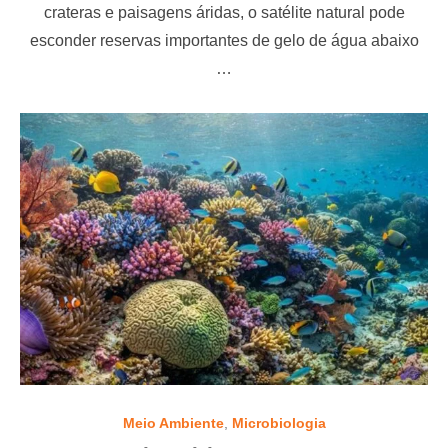
t
crateras e paisagens áridas, o satélite natural pode
e
esconder reservas importantes de gelo de água abaixo
d
o
…
n
Meio Ambiente
,
Microbiologia