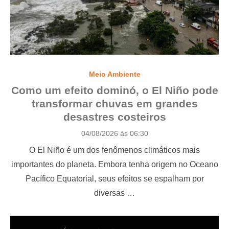
Meio Ambiente
Como um efeito dominó, o El Niño pode
transformar chuvas em grandes
desastres costeiros
P
04/08/2026 às 06:30
o
O El Niño é um dos fenômenos climáticos mais
s
t
importantes do planeta. Embora tenha origem no Oceano
e
Pacífico Equatorial, seus efeitos se espalham por
d
o
diversas …
n