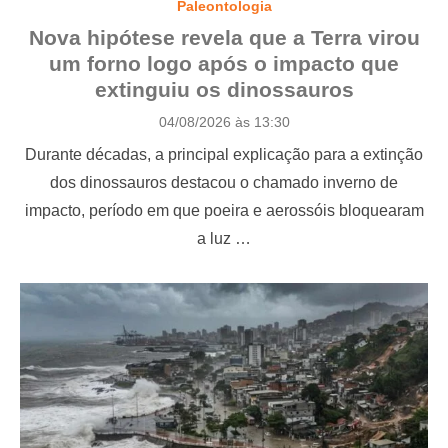
Paleontologia
Nova hipótese revela que a Terra virou
um forno logo após o impacto que
extinguiu os dinossauros
P
04/08/2026 às 13:30
o
Durante décadas, a principal explicação para a extinção
s
t
dos dinossauros destacou o chamado inverno de
e
impacto, período em que poeira e aerossóis bloquearam
d
o
a luz …
n