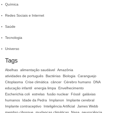
Química
Redes Sociais e Internet
Saúde
Tecnologia
Universo
Tags
Abelhas
alimentação saudável
Amazônia
atividades de português
Bactérias
Biologia
Caranguejo
Citoplasma
Crise climática
câncer
Cérebro humano
DNA
educação infantil
energia limpa
Envelhecimento
Escherichia coli
estrelas
fusão nuclear
Fóssil
galáxias
humanos
Idade da Pedra
Implanon
Implante cerebral
Implante contraceptivo
Inteligência Artificial
James Webb
membro ciborgue
mudanças climáticas
Nasa
neurociência