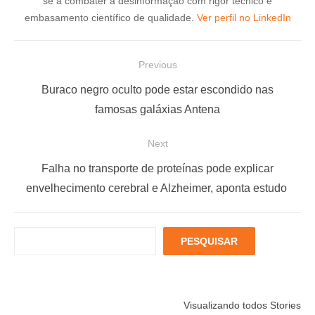
se a combater a desinformação com rigor técnico e
embasamento científico de qualidade.
Ver perfil no LinkedIn
N
Previous
a
P
Buraco negro oculto pode estar escondido nas
v
r
famosas galáxias Antena
e
e
Next
g
v
a
i
N
Falha no transporte de proteínas pode explicar
ç
o
e
envelhecimento cerebral e Alzheimer, aponta estudo
u
x
ã
s
t
o
P
PESQUISAR
p
p
d
e
o
o
s
e
q
s
s
P
Está muito
Menopausa e
6 fatores
u
t
t
Visualizando todos Stories
estressado?
Coração: 7
podem