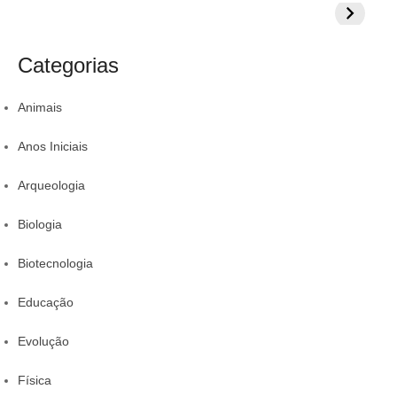
o
i
:
:
Veja 8 alimentos
exercícios para
aumentar
s
s
para incluir na
sua proteção
colestero
a
t
rotina
da comid
Categorias
r
Animais
Anos Iniciais
Arqueologia
Biologia
Biotecnologia
Educação
Evolução
Física