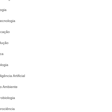
logia
tecnologia
cação
lução
ica
logia
ligência Artificial
o Ambiente
robiologia
rociência