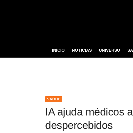
S
k
i
p
t
o
INÍCIO
NOTÍCIAS
UNIVERSO
S
c
o
n
t
e
n
SAÚDE
t
IA ajuda médicos a
despercebidos