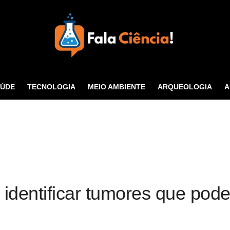
Seu Portal de Ciência e
Tecnologia
AÚDE
TECNOLOGIA
MEIO AMBIENTE
ARQUEOLOGIA
A
CONTATO
 identificar tumores que pod