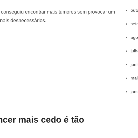
out
gia conseguiu encontrar mais tumores sem provocar um
nais desnecessários.
set
ago
jul
jun
mai
jan
ncer mais cedo é tão