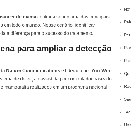
Not
câncer de mama
continua sendo uma das principais
Pal
s em todo o mundo. Nesse cenário, identificar
oda a diferença para o sucesso do tratamento.
Pet
cena para ampliar a detecção
Pla
Psi
sta
Nature Communications
e liderada por
Yun-Woo
Quí
sistema de detecção assistida por computador baseado
Red
s de mamografia realizados em um programa nacional
Sa
Tec
Uni