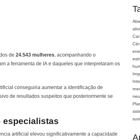
T
Abe
ati
Car
Cér
ene
ados de
24.543 mulheres
, acompanhando o
est
am a ferramenta de IA e daqueles que interpretaram os
hu
Imp
Inte
rtificial conseguiria aumentar a identificação de
mem
ivo de resultados suspeitos que posteriormente se
neu
Pla
sis
sus
 especialistas
cia artificial elevou significativamente a capacidade
A