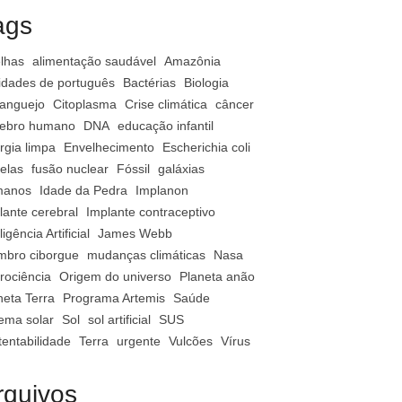
ags
lhas
alimentação saudável
Amazônia
vidades de português
Bactérias
Biologia
anguejo
Citoplasma
Crise climática
câncer
ebro humano
DNA
educação infantil
rgia limpa
Envelhecimento
Escherichia coli
relas
fusão nuclear
Fóssil
galáxias
manos
Idade da Pedra
Implanon
lante cerebral
Implante contraceptivo
ligência Artificial
James Webb
bro ciborgue
mudanças climáticas
Nasa
rociência
Origem do universo
Planeta anão
neta Terra
Programa Artemis
Saúde
tema solar
Sol
sol artificial
SUS
tentabilidade
Terra
urgente
Vulcões
Vírus
rquivos