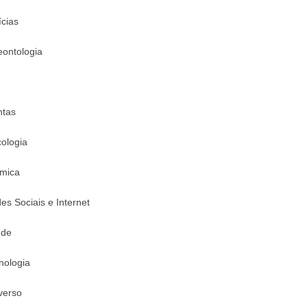
ícias
eontologia
ntas
cologia
mica
es Sociais e Internet
úde
nologia
verso