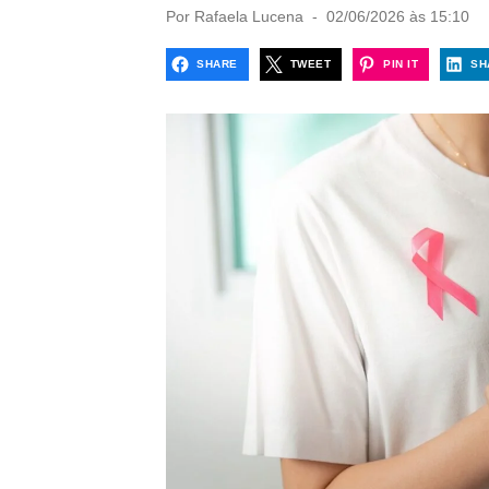
P
Por
Rafaela Lucena
02/06/2026 às 15:10
o
s
SHARE
TWEET
PIN IT
SH
t
e
d
o
n