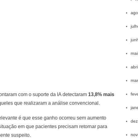
ago
jul
jun
mai
abr
mar
fev
contaram com o suporte da IA detectaram
13,8% mais
les que realizaram a análise convencional.
jan
elevante é que esse ganho ocorreu sem aumento
dez
 situação em que pacientes precisam retornar para
nov
ente suspeito.