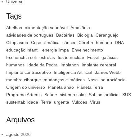
Universo
Tags
Abelhas
alimentação saudável
Amazônia
atividades de português
Bactérias
Biologia
Caranguejo
Citoplasma
Crise climática
câncer
Cérebro humano
DNA
educação infantil
energia limpa
Envelhecimento
Escherichia coli
estrelas
fusão nuclear
Fóssil
galáxias
humanos
Idade da Pedra
Implanon
Implante cerebral
Implante contraceptivo
Inteligência Artificial
James Webb
membro ciborgue
mudanças climáticas
Nasa
neurociência
Origem do universo
Planeta anão
Planeta Terra
Programa Artemis
Saúde
sistema solar
Sol
sol artificial
SUS
sustentabilidade
Terra
urgente
Vulcões
Vírus
Arquivos
agosto 2026