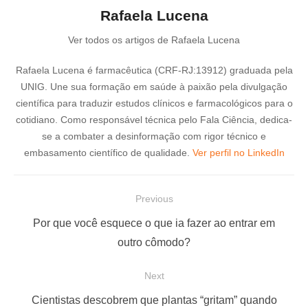
Rafaela Lucena
Ver todos os artigos de Rafaela Lucena
Rafaela Lucena é farmacêutica (CRF-RJ:13912) graduada pela
UNIG. Une sua formação em saúde à paixão pela divulgação
científica para traduzir estudos clínicos e farmacológicos para o
cotidiano. Como responsável técnica pelo Fala Ciência, dedica-
se a combater a desinformação com rigor técnico e
embasamento científico de qualidade.
Ver perfil no LinkedIn
N
Previous
a
P
Por que você esquece o que ia fazer ao entrar em
v
r
outro cômodo?
e
e
Next
g
v
a
i
N
Cientistas descobrem que plantas “gritam” quando