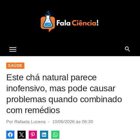
S
k
i
p
t
Seu Portal de Ciência e
o
Tecnologia
c
o
SAÚDE
n
Este chá natural parece
t
inofensivo, mas pode causar
e
problemas quando combinado
n
com remédios
t
P
Por
Rafaela Lucena
10/06/2026 às 06:30
o
s
t