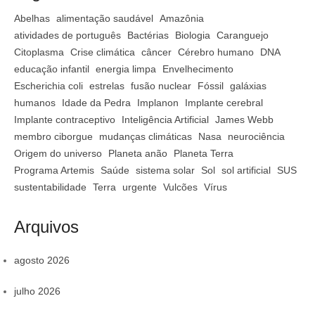
Abelhas
alimentação saudável
Amazônia
atividades de português
Bactérias
Biologia
Caranguejo
Citoplasma
Crise climática
câncer
Cérebro humano
DNA
educação infantil
energia limpa
Envelhecimento
Escherichia coli
estrelas
fusão nuclear
Fóssil
galáxias
humanos
Idade da Pedra
Implanon
Implante cerebral
Implante contraceptivo
Inteligência Artificial
James Webb
membro ciborgue
mudanças climáticas
Nasa
neurociência
Origem do universo
Planeta anão
Planeta Terra
Programa Artemis
Saúde
sistema solar
Sol
sol artificial
SUS
sustentabilidade
Terra
urgente
Vulcões
Vírus
Arquivos
agosto 2026
julho 2026