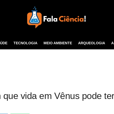
Seu Portal de Ciência e
Tecnologia
AÚDE
TECNOLOGIA
MEIO AMBIENTE
ARQUEOLOGIA
A
CONTATO
 que vida em Vênus pode ter