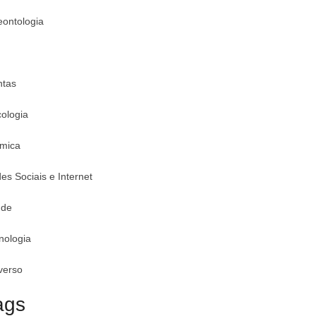
eontologia
ntas
cologia
mica
es Sociais e Internet
úde
nologia
verso
ags