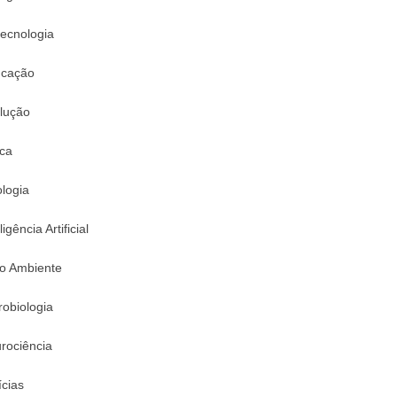
tecnologia
cação
lução
ica
logia
ligência Artificial
o Ambiente
robiologia
rociência
ícias