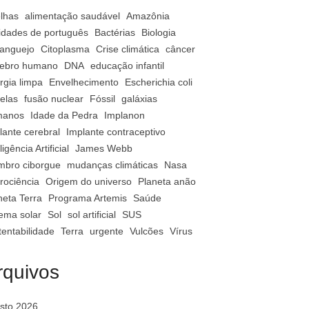
lhas
alimentação saudável
Amazônia
vidades de português
Bactérias
Biologia
anguejo
Citoplasma
Crise climática
câncer
ebro humano
DNA
educação infantil
rgia limpa
Envelhecimento
Escherichia coli
relas
fusão nuclear
Fóssil
galáxias
manos
Idade da Pedra
Implanon
lante cerebral
Implante contraceptivo
ligência Artificial
James Webb
bro ciborgue
mudanças climáticas
Nasa
rociência
Origem do universo
Planeta anão
neta Terra
Programa Artemis
Saúde
tema solar
Sol
sol artificial
SUS
tentabilidade
Terra
urgente
Vulcões
Vírus
rquivos
sto 2026