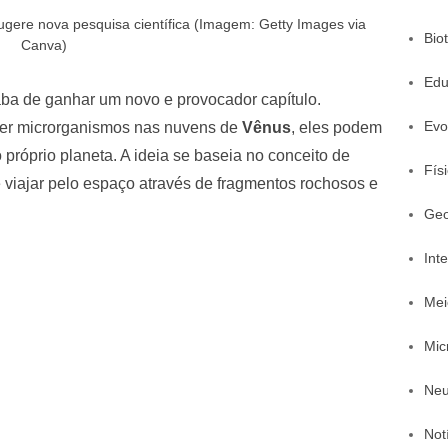
ugere nova pesquisa científica (Imagem: Getty Images via
Bio
Canva)
Edu
ba de ganhar um novo e provocador capítulo.
Evo
ver microrganismos nas nuvens de
Vênus
, eles podem
 próprio planeta. A ideia se baseia no conceito de
Fís
 viajar pelo espaço através de fragmentos rochosos e
Geo
Inte
Mei
Mic
Neu
Not