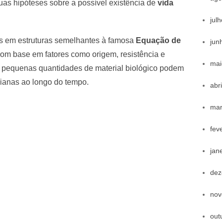
uas hipóteses sobre a possível existência de
vida
jul
os em estruturas semelhantes à famosa
Equação de
jun
com base em fatores como origem, resistência e
mai
 pequenas quantidades de material biológico podem
ianas ao longo do tempo.
abr
mar
fev
jan
dez
nov
out