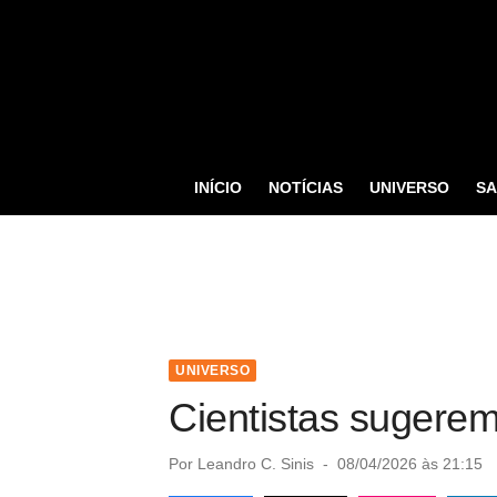
S
k
i
p
t
o
INÍCIO
NOTÍCIAS
UNIVERSO
S
c
o
n
t
e
n
UNIVERSO
t
Cientistas sugerem
P
Por
Leandro C. Sinis
08/04/2026 às 21:15
o