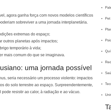
Pal
el, agora ganha força com novos modelos científicos
Pet
oderiam sobreviver a uma jornada interplanetária.
Pla
ndições extremas do espaço;
Psi
 outros planetas após impactos;
rigo temporário à vida;
Quí
ser mais comum do que se imaginava.
Red
nusiano: uma jornada possível
Sa
s, seria necessário um processo violento: impactos
Tec
os do solo terrestre ao espaço. Surpreendentemente,
pode resistir ao calor, à radiação e ao vácuo.
Uni
T