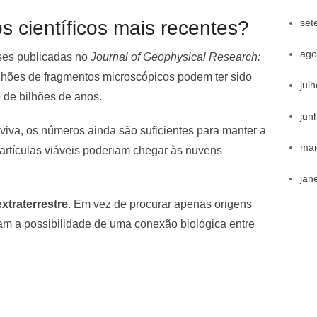
set
 científicos mais recentes?
ago
ses publicadas no
Journal of Geophysical Research:
lhões de fragmentos microscópicos podem ter sido
jul
 de bilhões de anos.
jun
va, os números ainda são suficientes para manter a
mai
partículas viáveis poderiam chegar às nuvens
jan
extraterrestre
. Em vez de procurar apenas origens
am a possibilidade de uma conexão biológica entre