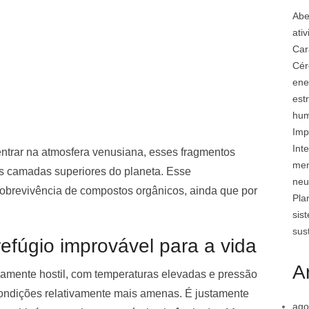
Abe
ati
Car
Cér
ene
est
hu
Imp
Inte
entrar na atmosfera venusiana, esses fragmentos
mem
as camadas superiores do planeta. Esse
neu
brevivência de compostos orgânicos, ainda que por
Pla
sis
sus
fúgio improvável para a vida
A
mamente hostil, com temperaturas elevadas e pressão
ndições relativamente mais amenas. É justamente
ago