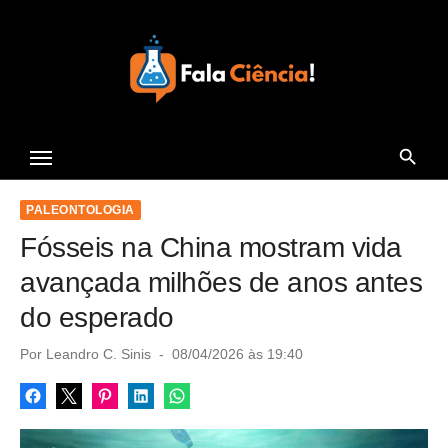
S
k
i
p
t
Seu Portal de Ciência e
o
Tecnologia
c
o
PALEONTOLOGIA
n
Fósseis na China mostram vida
t
avançada milhões de anos antes
e
do esperado
n
t
P
Por
Leandro C. Sinis
08/04/2026 às 19:40
o
s
t
e
d