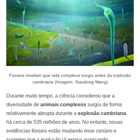
o
n
Fósseis revelam que vida complexa surgiu antes da explosão
cambriana (Imagem: Xiaodong Wang)
Durante muito tempo, a ciência considerou que a
diversidade de
animais complexos
surgiu de forma
relativamente abrupta durante a
explosão cambriana
,
há cerca de 535 milhões de anos. No entanto, novas
evidências fósseis estão mudando esse cenário e
sugerem que a evolução já estava avançando