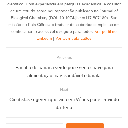
científico. Com experiência em pesquisa acadêmica, é coautor
de um estudo sobre neuroproteção publicado no Journal of
Biological Chemistry (DOI: 10.1074/jbc.m117.807180). Sua
missão no Fala Ciência é traduzir descobertas complexas em
conhecimento acessível e seguro para todos.
Ver perfil no
LinkedIn
|
Ver Currículo Lattes
N
Previous
a
P
Farinha de banana verde pode ser a chave para
v
r
alimentação mais saudável e barata
e
e
Next
g
v
a
i
N
Cientistas sugerem que vida em Vênus pode ter vindo
ç
o
e
da Terra
u
x
ã
s
t
o
P