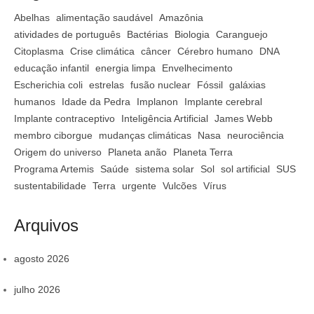
Abelhas
alimentação saudável
Amazônia
atividades de português
Bactérias
Biologia
Caranguejo
Citoplasma
Crise climática
câncer
Cérebro humano
DNA
educação infantil
energia limpa
Envelhecimento
Escherichia coli
estrelas
fusão nuclear
Fóssil
galáxias
humanos
Idade da Pedra
Implanon
Implante cerebral
Implante contraceptivo
Inteligência Artificial
James Webb
membro ciborgue
mudanças climáticas
Nasa
neurociência
Origem do universo
Planeta anão
Planeta Terra
Programa Artemis
Saúde
sistema solar
Sol
sol artificial
SUS
sustentabilidade
Terra
urgente
Vulcões
Vírus
Arquivos
agosto 2026
julho 2026