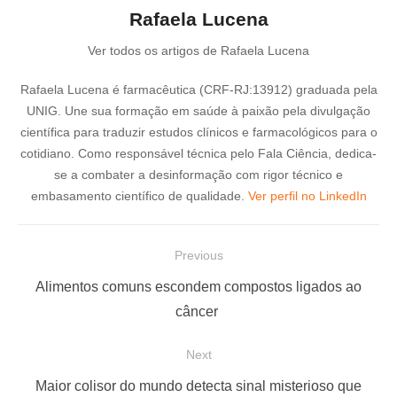
Rafaela Lucena
Ver todos os artigos de Rafaela Lucena
Rafaela Lucena é farmacêutica (CRF-RJ:13912) graduada pela
UNIG. Une sua formação em saúde à paixão pela divulgação
científica para traduzir estudos clínicos e farmacológicos para o
cotidiano. Como responsável técnica pelo Fala Ciência, dedica-
se a combater a desinformação com rigor técnico e
embasamento científico de qualidade.
Ver perfil no LinkedIn
N
Previous
a
P
Alimentos comuns escondem compostos ligados ao
v
r
câncer
e
e
Next
g
v
a
i
N
Maior colisor do mundo detecta sinal misterioso que