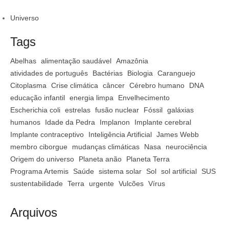
Universo
Tags
Abelhas
alimentação saudável
Amazônia
atividades de português
Bactérias
Biologia
Caranguejo
Citoplasma
Crise climática
câncer
Cérebro humano
DNA
educação infantil
energia limpa
Envelhecimento
Escherichia coli
estrelas
fusão nuclear
Fóssil
galáxias
humanos
Idade da Pedra
Implanon
Implante cerebral
Implante contraceptivo
Inteligência Artificial
James Webb
membro ciborgue
mudanças climáticas
Nasa
neurociência
Origem do universo
Planeta anão
Planeta Terra
Programa Artemis
Saúde
sistema solar
Sol
sol artificial
SUS
sustentabilidade
Terra
urgente
Vulcões
Vírus
Arquivos