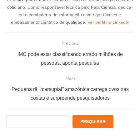
cotidiano. Como responsável técnica pelo Fala Ciência, dedica-
se a combater a desinformação com rigor técnico e
embasamento científico de qualidade.
Ver perfil no LinkedIn
N
Previous
a
P
IMC pode estar classificando errado milhões de
v
r
pessoas, aponta pesquisa
e
e
Next
g
v
a
i
N
Pequena rã “marsupial” amazônica carrega ovos nas
ç
o
e
costas e surpreende pesquisadores
u
x
ã
s
t
o
P
PESQUISAR
p
p
d
e
o
o
s
e