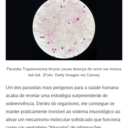
o
n
Parasita Trypanosoma brucei causa doença do sono via mosca
tsé-tsé. (Foto: Getty Images via Canva)
Um dos parasitas mais perigosos para a saúde humana
acaba de revelar uma estratégia surpreendente de
sobrevivência. Dentro do organismo, ele consegue se
manter praticamente invisível ao sistema imunológico ao
ativar um mecanismo molecular sofisticado que funciona
como um verdadeiro “triturador” de informações