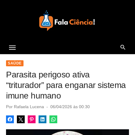
S
k
i
p
t
Seu Portal de Ciência e
o
Tecnologia
c
o
SAÚDE
n
Parasita perigoso ativa
t
“triturador” para enganar sistema
e
imune humano
n
t
P
Por
Rafaela Lucena
06/04/2026 às 00:30
o
s
t
e
d