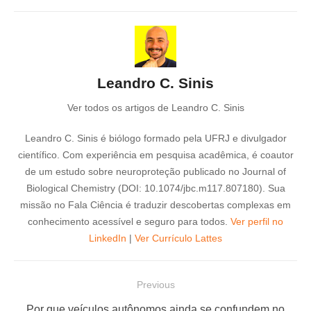
Leandro C. Sinis
Ver todos os artigos de Leandro C. Sinis
Leandro C. Sinis é biólogo formado pela UFRJ e divulgador
científico. Com experiência em pesquisa acadêmica, é coautor
de um estudo sobre neuroproteção publicado no Journal of
Biological Chemistry (DOI: 10.1074/jbc.m117.807180). Sua
missão no Fala Ciência é traduzir descobertas complexas em
conhecimento acessível e seguro para todos.
Ver perfil no
LinkedIn
|
Ver Currículo Lattes
N
Previous
a
P
Por que veículos autônomos ainda se confundem no