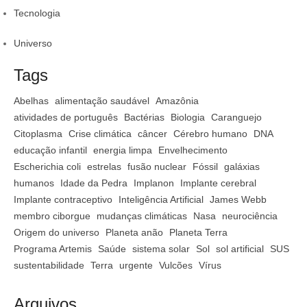
Tecnologia
Universo
Tags
Abelhas
alimentação saudável
Amazônia
atividades de português
Bactérias
Biologia
Caranguejo
Citoplasma
Crise climática
câncer
Cérebro humano
DNA
educação infantil
energia limpa
Envelhecimento
Escherichia coli
estrelas
fusão nuclear
Fóssil
galáxias
humanos
Idade da Pedra
Implanon
Implante cerebral
Implante contraceptivo
Inteligência Artificial
James Webb
membro ciborgue
mudanças climáticas
Nasa
neurociência
Origem do universo
Planeta anão
Planeta Terra
Programa Artemis
Saúde
sistema solar
Sol
sol artificial
SUS
sustentabilidade
Terra
urgente
Vulcões
Vírus
Arquivos