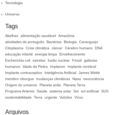
Tecnologia
Universo
Tags
Abelhas
alimentação saudável
Amazônia
atividades de português
Bactérias
Biologia
Caranguejo
Citoplasma
Crise climática
câncer
Cérebro humano
DNA
educação infantil
energia limpa
Envelhecimento
Escherichia coli
estrelas
fusão nuclear
Fóssil
galáxias
humanos
Idade da Pedra
Implanon
Implante cerebral
Implante contraceptivo
Inteligência Artificial
James Webb
membro ciborgue
mudanças climáticas
Nasa
neurociência
Origem do universo
Planeta anão
Planeta Terra
Programa Artemis
Saúde
sistema solar
Sol
sol artificial
SUS
sustentabilidade
Terra
urgente
Vulcões
Vírus
Arquivos