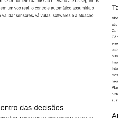
as
. O cronômetro da missão é levado até os segundos
T
 em um voo real, o controle automático assumiria o
validar sensores, válvulas, softwares e a atuação
Abe
ati
Car
Cér
ene
est
hu
Imp
Inte
mem
neu
Pla
sis
sus
entro das decisões
A