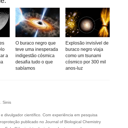
e:
es
O buraco negro que
Explosão invisível de
elo
teve uma inesperada
buraco negro viaja
ar a
indigestão cósmica
como um tsunami
ua
desafia tudo o que
cósmico por 300 mil
sabíamos
anos-luz
. Sinis
e divulgador científico. Com experiência em pesquisa
oproteção publicado no Journal of Biological Chemistry