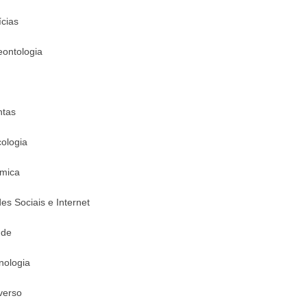
ícias
eontologia
ntas
cologia
mica
es Sociais e Internet
úde
nologia
verso