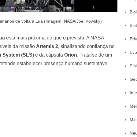
Bio
humanos de volta à Lua (Imagem: NASA/Joel Kowsky)
Bio
Lua
está mais próxima do que o previsto. A NASA
Edu
síveis da missão
Artemis 2
, sinalizando confiança no
Evo
 System (SLS)
e da cápsula
Orion
. Trata-se de um
retende estabelecer presença humana sustentável
Fís
Geo
Inte
Mei
Mic
Neu