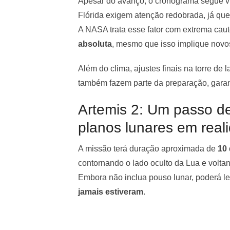
Apesar do avanço, o cronograma segue v
Flórida exigem atenção redobrada, já que 
A NASA trata esse fator com extrema caut
absoluta
, mesmo que isso implique novo
Além do clima, ajustes finais na torre de
também fazem parte da preparação, garan
Artemis 2: Um passo de
planos lunares em real
A missão terá duração aproximada de
10 
contornando o lado oculto da Lua e volt
Embora não inclua pouso lunar, poderá 
jamais estiveram
.