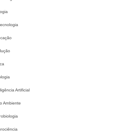
logia
tecnologia
cação
lução
ica
logia
ligência Artificial
o Ambiente
robiologia
rociência