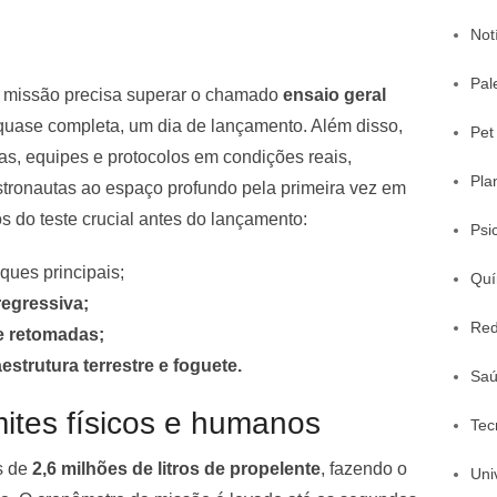
Not
Pal
a missão precisa superar o chamado
ensaio geral
 quase completa, um dia de lançamento. Além disso,
Pet
as, equipes e protocolos em condições reais,
Pla
stronautas ao espaço profundo pela primeira vez em
s do teste crucial antes do lançamento:
Psi
ques principais;
Quí
egressiva;
Red
e retomadas;
aestrutura terrestre e foguete.
Sa
mites físicos e humanos
Tec
s de
2,6 milhões de litros de propelente
, fazendo o
Uni