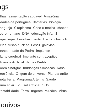
ags
lhas
alimentação saudável
Amazônia
vidades de português
Bactérias
Biologia
anguejo
Citoplasma
Crise climática
câncer
ebro humano
DNA
educação infantil
rgia limpa
Envelhecimento
Escherichia coli
relas
fusão nuclear
Fóssil
galáxias
manos
Idade da Pedra
Implanon
lante cerebral
Implante contraceptivo
ligência Artificial
James Webb
bro ciborgue
mudanças climáticas
Nasa
rociência
Origem do universo
Planeta anão
neta Terra
Programa Artemis
Saúde
tema solar
Sol
sol artificial
SUS
tentabilidade
Terra
urgente
Vulcões
Vírus
rquivos