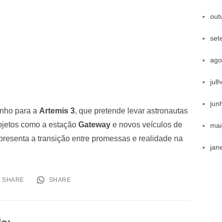
out
set
ago
jul
jun
inho para a
Artemis 3
, que pretende levar astronautas
rojetos como a estação
Gateway
e novos veículos de
mai
presenta a transição entre promessas e realidade na
jan
SHARE
SHARE