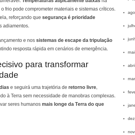
ulnerável.
Temperaturas atipicamente baixas
na
o frio pode comprometer materiais e sistemas críticos.
ago
ela, reforçando que
segurança é prioridade
jul
s adiamentos.
jun
 lançamento e nos
sistemas de escape da tripulação
tindo resposta rápida em cenários de emergência.
mai
cisivo para transformar
abr
idade
mar
dias
e seguirá uma trajetória de
retorno livre
,
fev
ando à Terra sem necessidade de manobras complexas.
levar seres humanos
mais longe da Terra do que
jan
dez
nov