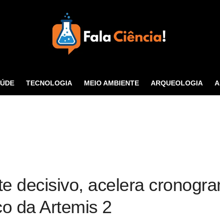
Seu Portal de Ciência e
Tecnologia
AÚDE
TECNOLOGIA
MEIO AMBIENTE
ARQUEOLOGIA
A
CONTATO
e decisivo, acelera cronogr
co da Artemis 2