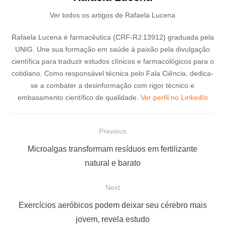
Ver todos os artigos de Rafaela Lucena
Rafaela Lucena é farmacêutica (CRF-RJ:13912) graduada pela
UNIG. Une sua formação em saúde à paixão pela divulgação
científica para traduzir estudos clínicos e farmacológicos para o
cotidiano. Como responsável técnica pelo Fala Ciência, dedica-
se a combater a desinformação com rigor técnico e
embasamento científico de qualidade.
Ver perfil no LinkedIn
N
Previous
a
P
Microalgas transformam resíduos em fertilizante
v
r
natural e barato
e
e
Next
g
v
a
i
N
Exercícios aeróbicos podem deixar seu cérebro mais
ç
o
e
jovem, revela estudo