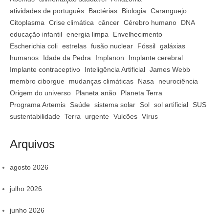
atividades de português
Bactérias
Biologia
Caranguejo
Citoplasma
Crise climática
câncer
Cérebro humano
DNA
educação infantil
energia limpa
Envelhecimento
Escherichia coli
estrelas
fusão nuclear
Fóssil
galáxias
humanos
Idade da Pedra
Implanon
Implante cerebral
Implante contraceptivo
Inteligência Artificial
James Webb
membro ciborgue
mudanças climáticas
Nasa
neurociência
Origem do universo
Planeta anão
Planeta Terra
Programa Artemis
Saúde
sistema solar
Sol
sol artificial
SUS
sustentabilidade
Terra
urgente
Vulcões
Vírus
Arquivos
agosto 2026
julho 2026
junho 2026