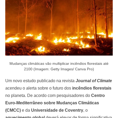
o
n
Mudanças climáticas vão multiplicar incêndios florestais até
2100 (Imagem: Getty Images/ Canva Pro)
Um novo estudo publicado na revista
Journal of Climate
acendeu o alerta sobre o futuro dos
incêndios florestais
no planeta. De acordo com pesquisadores do
Centro
Euro-Mediterrâneo sobre Mudanças Climáticas
(CMCC)
e da
Universidade de Coventry
, o
aquecimento global
deverá elevar de forma significativa