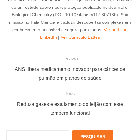
de um estudo sobre neuroproteção publicado no Journal of
Biological Chemistry (DOI: 10.1074/jbc.m117.807180). Sua
missão no Fala Ciência é traduzir descobertas complexas em
conhecimento acessível e seguro para todos.
Ver perfil no
LinkedIn
|
Ver Currículo Lattes
N
Previous
a
P
ANS libera medicamento inovador para câncer de
v
r
pulmão em planos de saúde
e
e
Next
g
v
a
i
N
Reduza gases e estufamento do feijão com este
ç
o
e
tempero funcional
u
x
ã
s
t
o
P
PESQUISAR
p
p