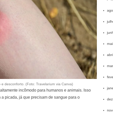
ago
jul
jun
mai
abr
mar
fev
 e desconforto. (Foto: Travelarium via Canva)
jan
 altamente incômodo para humanos e animais. Isso
 a picada, já que precisam de sangue para o
dez
nov