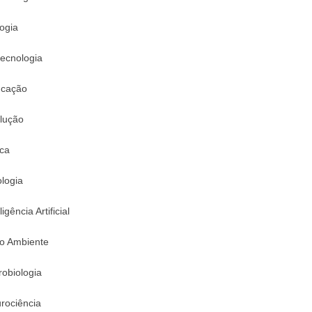
logia
tecnologia
cação
lução
ica
logia
ligência Artificial
o Ambiente
robiologia
rociência