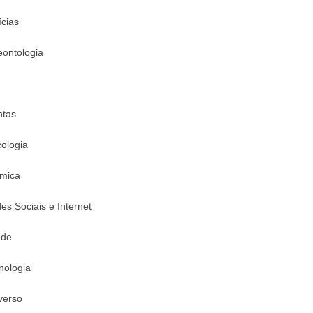
ícias
eontologia
ntas
cologia
mica
es Sociais e Internet
úde
nologia
verso