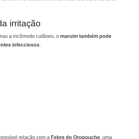
a irritação
nas a incômodo cutâneo, o
maruim também pode
entes infecciosos
.
 possível relação com a
Febre do Oropouche
, uma