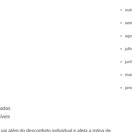
out
set
ago
jul
jun
mai
jan
zadas
íveis
vai além do desconforto individual e afeta a rotina de