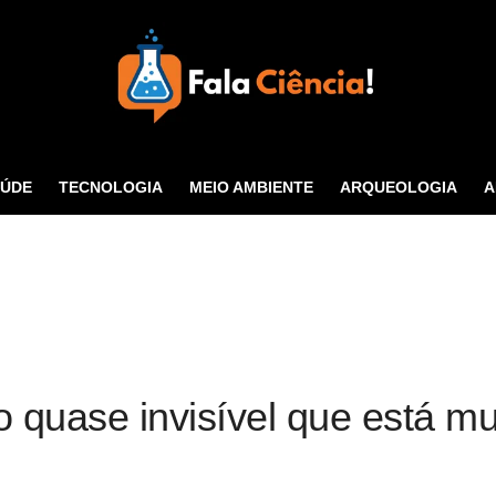
Seu Portal de Ciência e
Tecnologia
AÚDE
TECNOLOGIA
MEIO AMBIENTE
ARQUEOLOGIA
A
CONTATO
 quase invisível que está mu