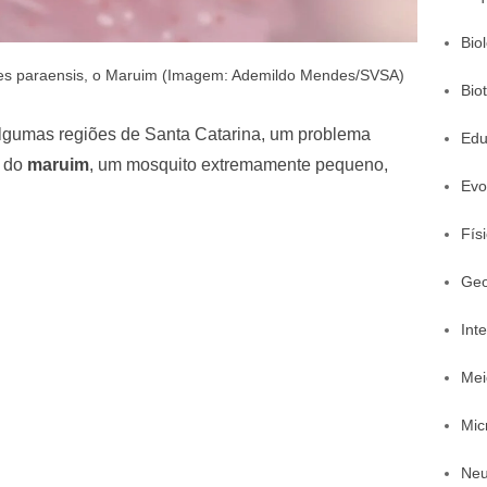
Bio
des paraensis, o Maruim (Imagem: Ademildo Mendes/SVSA)
Bio
algumas regiões de Santa Catarina, um problema
Edu
a do
maruim
, um mosquito extremamente pequeno,
Evo
Fís
Geo
Inte
Mei
Mic
Neu