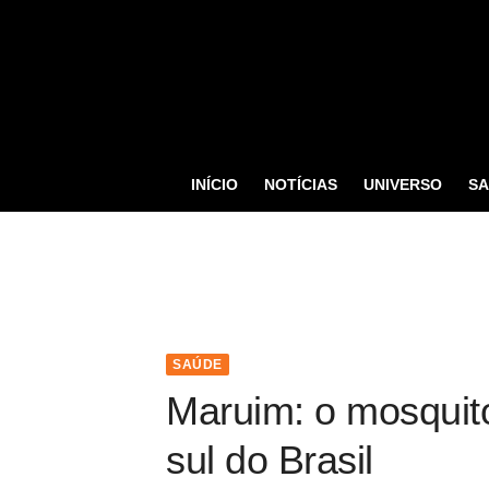
S
k
i
p
t
o
INÍCIO
NOTÍCIAS
UNIVERSO
S
c
o
n
t
e
n
SAÚDE
t
Maruim: o mosquito
sul do Brasil