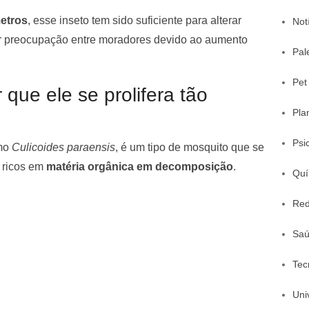
metros
, esse inseto tem sido suficiente para alterar
Not
erar preocupação entre moradores devido ao aumento
Pal
Pet
que ele se prolifera tão
Pla
Psi
omo
Culicoides paraensis
, é um tipo de mosquito que se
 ricos em
matéria orgânica em decomposição
.
Quí
Red
Sa
Tec
Uni