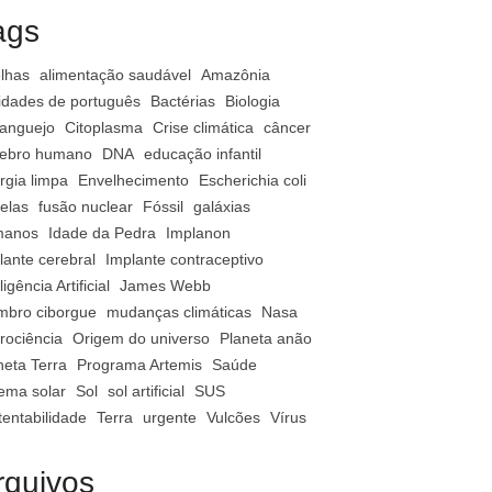
ags
lhas
alimentação saudável
Amazônia
vidades de português
Bactérias
Biologia
anguejo
Citoplasma
Crise climática
câncer
ebro humano
DNA
educação infantil
rgia limpa
Envelhecimento
Escherichia coli
relas
fusão nuclear
Fóssil
galáxias
manos
Idade da Pedra
Implanon
lante cerebral
Implante contraceptivo
ligência Artificial
James Webb
bro ciborgue
mudanças climáticas
Nasa
rociência
Origem do universo
Planeta anão
neta Terra
Programa Artemis
Saúde
tema solar
Sol
sol artificial
SUS
tentabilidade
Terra
urgente
Vulcões
Vírus
rquivos