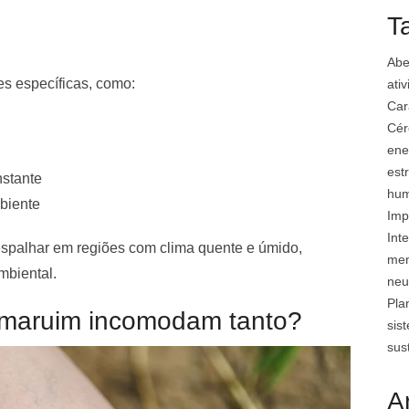
T
Abe
s específicas, como:
ati
Car
Cér
ene
est
nstante
hu
biente
Imp
Inte
 espalhar em regiões com clima quente e úmido,
mem
mbiental.
neu
Pla
 maruim incomodam tanto?
sis
sus
A