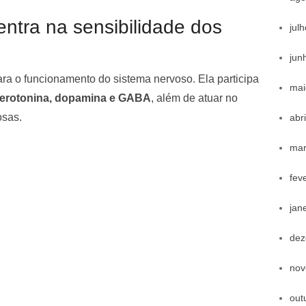
ntra na sensibilidade dos
jul
jun
ra o funcionamento do sistema nervoso. Ela participa
mai
erotonina, dopamina e GABA
, além de atuar no
osas.
abr
mar
fev
jan
dez
nov
out