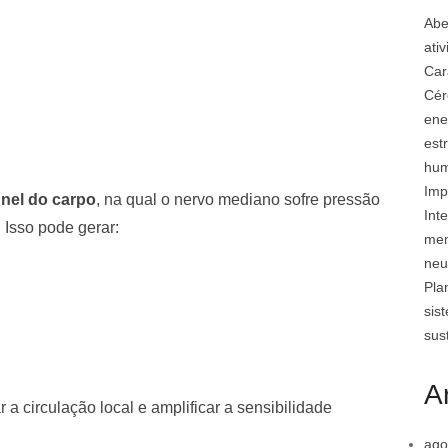
Abe
ati
Car
Cér
ene
est
hu
Imp
nel do carpo
, na qual o nervo mediano sofre pressão
Inte
 Isso pode gerar:
mem
neu
Pla
sis
sus
A
a circulação local e amplificar a sensibilidade
ago