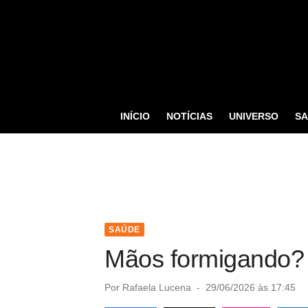
S
k
i
p
t
o
INÍCIO
NOTÍCIAS
UNIVERSO
S
c
o
n
t
e
n
SAÚDE
t
Mãos formigando? P
P
Por
Rafaela Lucena
29/06/2026 às 17:45
o