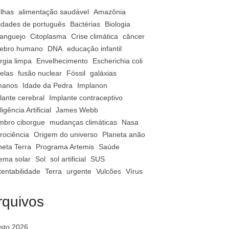
lhas
alimentação saudável
Amazônia
vidades de português
Bactérias
Biologia
anguejo
Citoplasma
Crise climática
câncer
ebro humano
DNA
educação infantil
rgia limpa
Envelhecimento
Escherichia coli
relas
fusão nuclear
Fóssil
galáxias
manos
Idade da Pedra
Implanon
lante cerebral
Implante contraceptivo
ligência Artificial
James Webb
bro ciborgue
mudanças climáticas
Nasa
rociência
Origem do universo
Planeta anão
neta Terra
Programa Artemis
Saúde
tema solar
Sol
sol artificial
SUS
tentabilidade
Terra
urgente
Vulcões
Vírus
rquivos
sto 2026