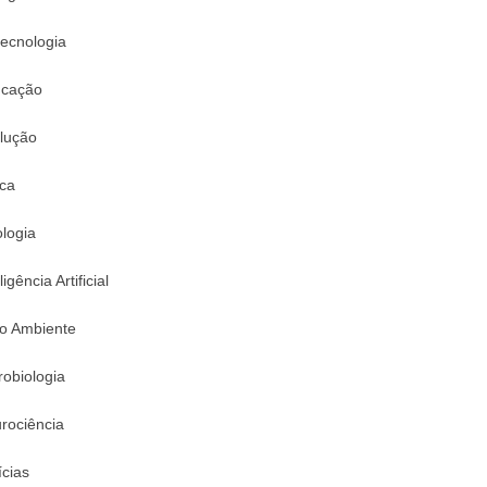
tecnologia
cação
lução
ica
logia
ligência Artificial
o Ambiente
robiologia
rociência
ícias