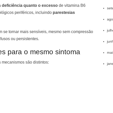
a
deficiência quanto o excesso
de vitamina B6
set
ógicos periféricos, incluindo
parestesias
ago
jul
em se tornar mais sensíveis, mesmo sem compressão
fusos ou persistentes.
jun
tes para o mesmo sintoma
mai
s mecanismos são distintos:
jan