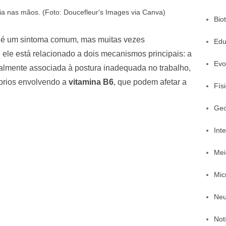
 nas mãos. (Foto: Doucefleur's Images via Canva)
Bio
é um sintoma comum, mas muitas vezes
Edu
ele está relacionado a dois mecanismos principais: a
Evo
ralmente associada à postura inadequada no trabalho,
íbrios envolvendo a
vitamina B6
, que podem afetar a
Fís
Geo
Inte
Mei
Mic
Neu
Not