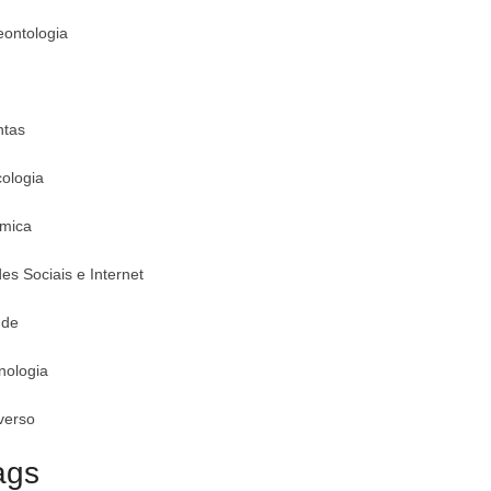
eontologia
ntas
cologia
mica
es Sociais e Internet
úde
nologia
verso
ags