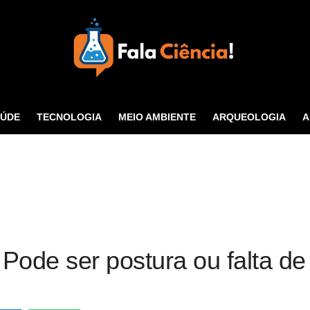
Seu Portal de Ciência e
Tecnologia
AÚDE
TECNOLOGIA
MEIO AMBIENTE
ARQUEOLOGIA
A
CONTATO
ode ser postura ou falta de