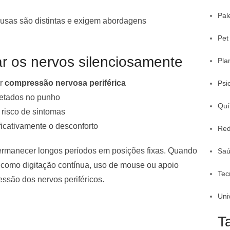
Pal
usas são distintas e exigem abordagens
Pet
r os nervos silenciosamente
Pla
ar
compressão nervosa periférica
Psi
etados no punho
Quí
risco de sintomas
icativamente o desconforto
Red
ermanecer longos períodos em posições fixas. Quando
Sa
s como digitação contínua, uso de mouse ou apoio
Tec
ssão dos nervos periféricos.
Uni
T