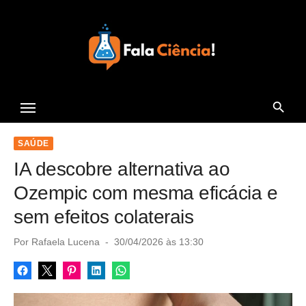
S
k
i
p
t
Seu Portal de Ciência e
o
Tecnologia
c
o
SAÚDE
n
IA descobre alternativa ao
t
Ozempic com mesma eficácia e
e
sem efeitos colaterais
n
t
P
Por
Rafaela Lucena
30/04/2026 às 13:30
o
s
t
e
d