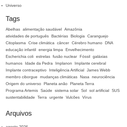
Universo
Tags
Abelhas
alimentação saudável
Amazônia
atividades de português
Bactérias
Biologia
Caranguejo
Citoplasma
Crise climática
câncer
Cérebro humano
DNA
educação infantil
energia limpa
Envelhecimento
Escherichia coli
estrelas
fusão nuclear
Fóssil
galáxias
humanos
Idade da Pedra
Implanon
Implante cerebral
Implante contraceptivo
Inteligência Artificial
James Webb
membro ciborgue
mudanças climáticas
Nasa
neurociência
Origem do universo
Planeta anão
Planeta Terra
Programa Artemis
Saúde
sistema solar
Sol
sol artificial
SUS
sustentabilidade
Terra
urgente
Vulcões
Vírus
Arquivos
agosto 2026