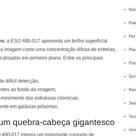
Not
Pal
Pet
ro
, a ESO 490-017 apresenta um brilho superficial
 na imagem como uma concentração difusa de estrelas,
Pla
calizados em primeiro plano. Entre os principais
Psi
Quí
e difícil detecção;
tantes ao fundo da imagem;
Red
o movimento das estruturas cósmicas;
Sa
sente em galáxias próximas.
Tec
um quebra-cabeça gigantesco
Uni
490-017 integra um importante conjunto de