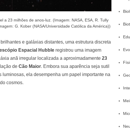
Bio
vel a 23 milhões de anos-luz. (Imagem: NASA, ESA, R. Tully
Bio
magem: G. Kober (NASA/Universidade Católica da América))
Edu
brilhantes e galáxias distantes, uma estrutura discreta
Evo
lescópio Espacial Hubble
registrou uma imagem
láxia anã irregular localizada a aproximadamente
23
Fís
elação de
Cão Maior
. Embora sua aparência seja sutil
s luminosas, ela desempenha um papel importante na
Geo
 do cosmos.
Inte
Mei
Mic
Neu