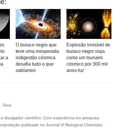
e:
es
O buraco negro que
Explosão invisível de
elo
teve uma inesperada
buraco negro viaja
ar a
indigestão cósmica
como um tsunami
ua
desafia tudo o que
cósmico por 300 mil
sabíamos
anos-luz
. Sinis
e divulgador científico. Com experiência em pesquisa
oproteção publicado no Journal of Biological Chemistry