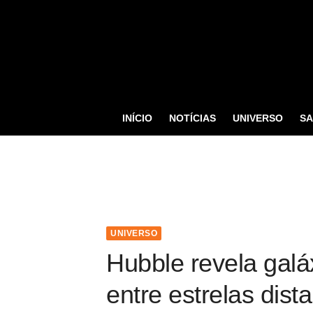
S
k
i
p
t
o
INÍCIO
NOTÍCIAS
UNIVERSO
S
c
o
n
t
e
n
UNIVERSO
t
Hubble revela galá
entre estrelas dist