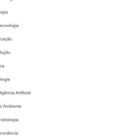
logia
tecnologia
cação
lução
ica
logia
ligência Artificial
o Ambiente
robiologia
rociência