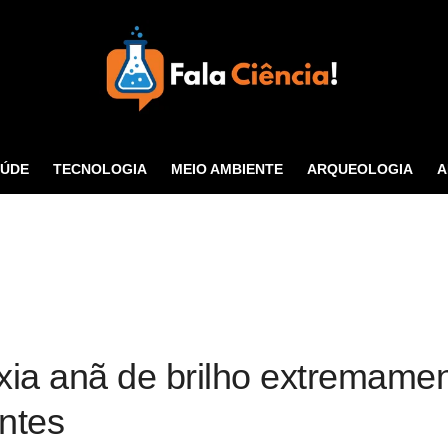
Seu Portal de Ciência e
Tecnologia
AÚDE
TECNOLOGIA
MEIO AMBIENTE
ARQUEOLOGIA
A
CONTATO
xia anã de brilho extremame
antes