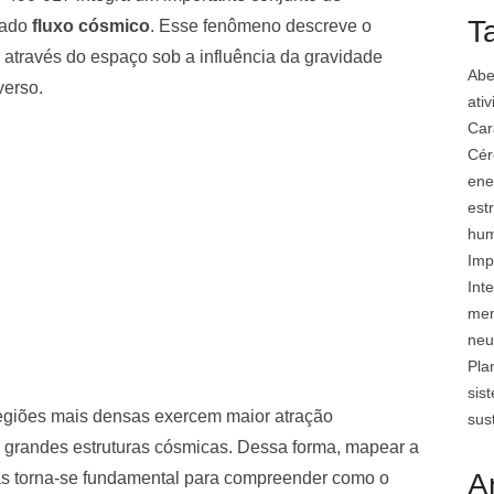
T
mado
fluxo cósmico
. Esse fenômeno descreve o
através do espaço sob a influência da gravidade
Abe
verso.
ati
Car
Cér
ene
est
hu
Imp
Inte
mem
neu
Pla
sis
regiões mais densas exercem maior atração
sus
 de grandes estruturas cósmicas. Dessa forma, mapear a
A
mas torna-se fundamental para compreender como o