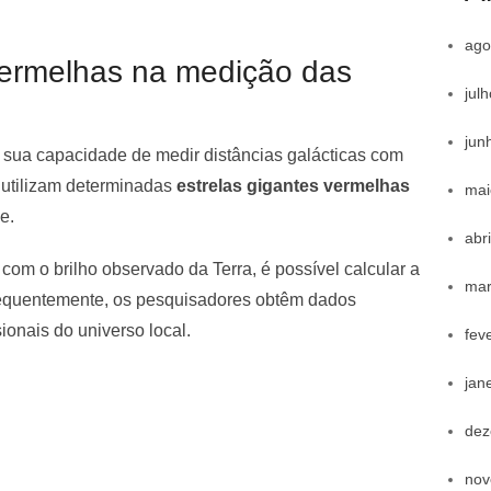
ago
vermelhas na medição das
jul
jun
sua capacidade de medir distâncias galácticas com
s utilizam determinadas
estrelas gigantes vermelhas
mai
e.
abr
 com o brilho observado da Terra, é possível calcular a
mar
sequentemente, os pesquisadores obtêm dados
ionais do universo local.
fev
jan
dez
nov