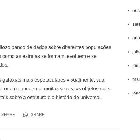
out
set
ago
ioso banco de dados sobre diferentes populações
jul
ar como as estrelas se formam, evoluem e se
dos.
jun
mai
galáxias mais espetaculares visualmente, sua
astronomia moderna: muitas vezes, os objetos mais
jan
s sobre a estrutura e a história do universo.
SHARE
SHARE