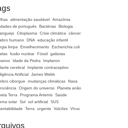
ags
lhas
alimentação saudável
Amazônia
vidades de português
Bactérias
Biologia
anguejo
Citoplasma
Crise climática
câncer
ebro humano
DNA
educação infantil
rgia limpa
Envelhecimento
Escherichia coli
relas
fusão nuclear
Fóssil
galáxias
manos
Idade da Pedra
Implanon
lante cerebral
Implante contraceptivo
ligência Artificial
James Webb
bro ciborgue
mudanças climáticas
Nasa
rociência
Origem do universo
Planeta anão
neta Terra
Programa Artemis
Saúde
tema solar
Sol
sol artificial
SUS
tentabilidade
Terra
urgente
Vulcões
Vírus
rquivos