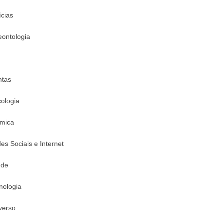
ícias
eontologia
ntas
cologia
mica
es Sociais e Internet
úde
nologia
verso