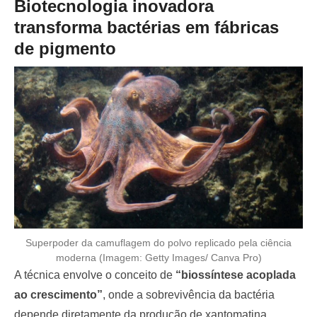
Biotecnologia inovadora
transforma bactérias em fábricas
de pigmento
Superpoder da camuflagem do polvo replicado pela ciência
moderna (Imagem: Getty Images/ Canva Pro)
A técnica envolve o conceito de
“biossíntese acoplada
ao crescimento”
, onde a sobrevivência da bactéria
depende diretamente da produção de xantomatina.