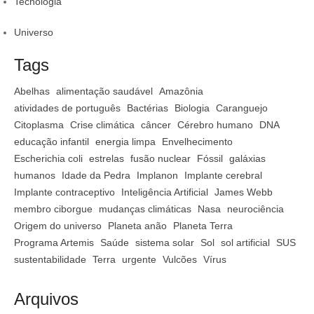
Tecnologia
Universo
Tags
Abelhas
alimentação saudável
Amazônia
atividades de português
Bactérias
Biologia
Caranguejo
Citoplasma
Crise climática
câncer
Cérebro humano
DNA
educação infantil
energia limpa
Envelhecimento
Escherichia coli
estrelas
fusão nuclear
Fóssil
galáxias
humanos
Idade da Pedra
Implanon
Implante cerebral
Implante contraceptivo
Inteligência Artificial
James Webb
membro ciborgue
mudanças climáticas
Nasa
neurociência
Origem do universo
Planeta anão
Planeta Terra
Programa Artemis
Saúde
sistema solar
Sol
sol artificial
SUS
sustentabilidade
Terra
urgente
Vulcões
Vírus
Arquivos