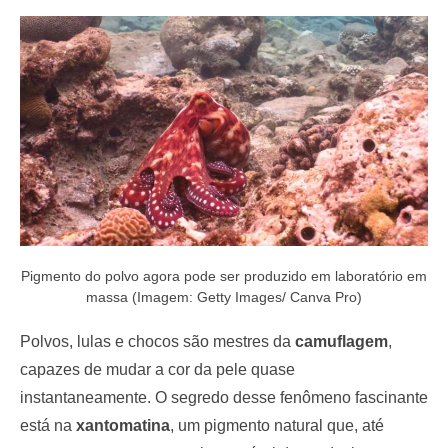
e
d
o
n
Pigmento do polvo agora pode ser produzido em laboratório em
massa (Imagem: Getty Images/ Canva Pro)
Polvos, lulas e chocos são mestres da
camuflagem
,
capazes de mudar a cor da pele quase
instantaneamente. O segredo desse fenômeno fascinante
está na
xantomatina
, um pigmento natural que, até