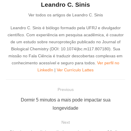
Leandro C. Sinis
Ver todos os artigos de Leandro C. Sinis
Leandro C. Sinis é biólogo formado pela UFRJ e divulgador
científico. Com experiência em pesquisa acadêmica, é coautor
de um estudo sobre neuroproteção publicado no Journal of
Biological Chemistry (DOI: 10.1074/jbc.m117.807180). Sua
missão no Fala Ciência é traduzir descobertas complexas em
conhecimento acessível e seguro para todos.
Ver perfil no
LinkedIn
|
Ver Currículo Lattes
N
Previous
a
P
Dormir 5 minutos a mais pode impactar sua
v
r
longevidade
e
e
Next
g
v