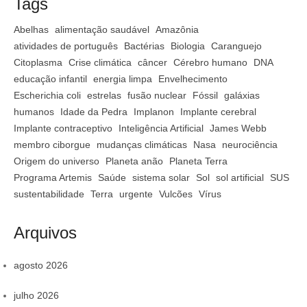
Tags
Abelhas
alimentação saudável
Amazônia
atividades de português
Bactérias
Biologia
Caranguejo
Citoplasma
Crise climática
câncer
Cérebro humano
DNA
educação infantil
energia limpa
Envelhecimento
Escherichia coli
estrelas
fusão nuclear
Fóssil
galáxias
humanos
Idade da Pedra
Implanon
Implante cerebral
Implante contraceptivo
Inteligência Artificial
James Webb
membro ciborgue
mudanças climáticas
Nasa
neurociência
Origem do universo
Planeta anão
Planeta Terra
Programa Artemis
Saúde
sistema solar
Sol
sol artificial
SUS
sustentabilidade
Terra
urgente
Vulcões
Vírus
Arquivos
agosto 2026
julho 2026