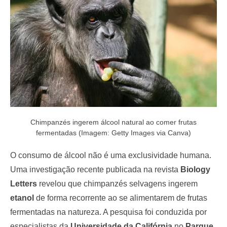
o
n
Chimpanzés ingerem álcool natural ao comer frutas
fermentadas (Imagem: Getty Images via Canva)
O consumo de álcool não é uma exclusividade humana.
Uma investigação recente publicada na revista
Biology
Letters
revelou que chimpanzés selvagens ingerem
etanol
de forma recorrente ao se alimentarem de frutas
fermentadas na natureza. A pesquisa foi conduzida por
especialistas da
Universidade da Califórnia
no
Parque