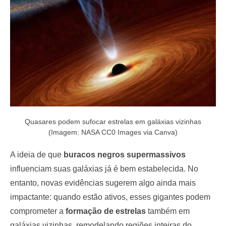
o
n
Quasares podem sufocar estrelas em galáxias vizinhas
(Imagem: NASA CC0 Images via Canva)
A ideia de que
buracos negros supermassivos
influenciam suas galáxias já é bem estabelecida. No
entanto, novas evidências sugerem algo ainda mais
impactante: quando estão ativos, esses gigantes podem
comprometer a
formação de estrelas
também em
galáxias vizinhas, remodelando regiões inteiras do