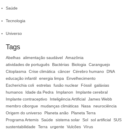
Saúde
Tecnologia
Universo
Tags
Abelhas
alimentação saudável
Amazônia
atividades de português
Bactérias
Biologia
Caranguejo
Citoplasma
Crise climática
câncer
Cérebro humano
DNA
educação infantil
energia limpa
Envelhecimento
Escherichia coli
estrelas
fusão nuclear
Fóssil
galáxias
humanos
Idade da Pedra
Implanon
Implante cerebral
Implante contraceptivo
Inteligência Artificial
James Webb
membro ciborgue
mudanças climáticas
Nasa
neurociência
Origem do universo
Planeta anão
Planeta Terra
Programa Artemis
Saúde
sistema solar
Sol
sol artificial
SUS
sustentabilidade
Terra
urgente
Vulcões
Vírus