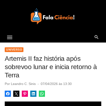
S
k
i
p
t
Seu Portal de Ciência e
o
Tecnologia
c
o
UNIVERSO
n
Artemis II faz história após
t
sobrevoo lunar e inicia retorno à
e
Terra
n
t
P
Por
Leandro C. Sinis
07/04/2026 às 13:30
o
s
t
e
d