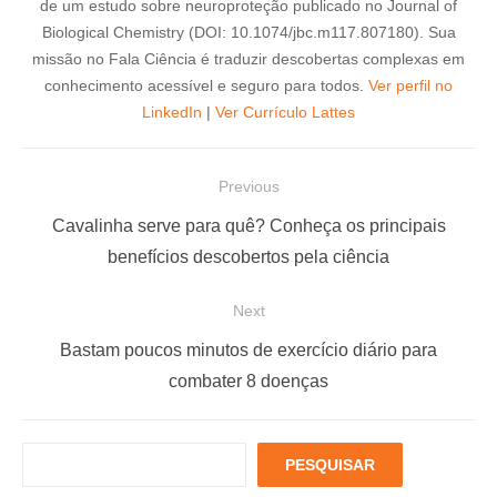
de um estudo sobre neuroproteção publicado no Journal of
Biological Chemistry (DOI: 10.1074/jbc.m117.807180). Sua
missão no Fala Ciência é traduzir descobertas complexas em
conhecimento acessível e seguro para todos.
Ver perfil no
LinkedIn
|
Ver Currículo Lattes
N
Previous
a
P
Cavalinha serve para quê? Conheça os principais
v
r
benefícios descobertos pela ciência
e
e
Next
g
v
a
i
N
Bastam poucos minutos de exercício diário para
ç
o
e
combater 8 doenças
u
x
ã
s
t
o
P
PESQUISAR
p
p
d
e