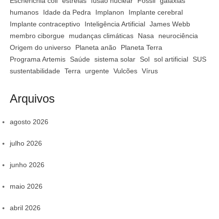
Escherichia coli
estrelas
fusão nuclear
Fóssil
galáxias
humanos
Idade da Pedra
Implanon
Implante cerebral
Implante contraceptivo
Inteligência Artificial
James Webb
membro ciborgue
mudanças climáticas
Nasa
neurociência
Origem do universo
Planeta anão
Planeta Terra
Programa Artemis
Saúde
sistema solar
Sol
sol artificial
SUS
sustentabilidade
Terra
urgente
Vulcões
Vírus
Arquivos
agosto 2026
julho 2026
junho 2026
maio 2026
abril 2026