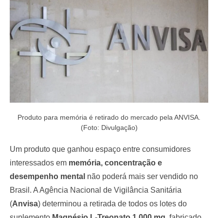
o
n
Produto para memória é retirado do mercado pela ANVISA.
(Foto: Divulgação)
Um produto que ganhou espaço entre consumidores
interessados em
memória, concentração e
desempenho mental
não poderá mais ser vendido no
Brasil. A Agência Nacional de Vigilância Sanitária
(
Anvisa
) determinou a retirada de todos os lotes do
suplemento
Magnésio L-Treonato 1.000 mg
, fabricado