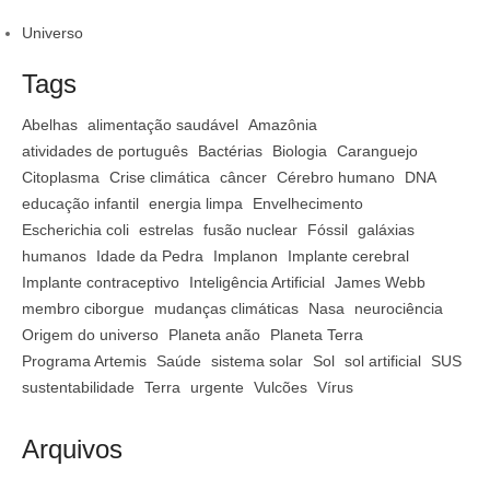
Universo
Tags
Abelhas
alimentação saudável
Amazônia
atividades de português
Bactérias
Biologia
Caranguejo
Citoplasma
Crise climática
câncer
Cérebro humano
DNA
educação infantil
energia limpa
Envelhecimento
Escherichia coli
estrelas
fusão nuclear
Fóssil
galáxias
humanos
Idade da Pedra
Implanon
Implante cerebral
Implante contraceptivo
Inteligência Artificial
James Webb
membro ciborgue
mudanças climáticas
Nasa
neurociência
Origem do universo
Planeta anão
Planeta Terra
Programa Artemis
Saúde
sistema solar
Sol
sol artificial
SUS
sustentabilidade
Terra
urgente
Vulcões
Vírus
Arquivos