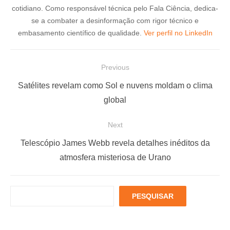
cotidiano. Como responsável técnica pelo Fala Ciência, dedica-
se a combater a desinformação com rigor técnico e
embasamento científico de qualidade.
Ver perfil no LinkedIn
N
Previous
a
P
Satélites revelam como Sol e nuvens moldam o clima
v
r
global
e
e
Next
g
v
a
i
N
Telescópio James Webb revela detalhes inéditos da
ç
o
e
atmosfera misteriosa de Urano
u
x
ã
s
t
o
P
PESQUISAR
p
p
d
e
o
o
s
e
q
s
s