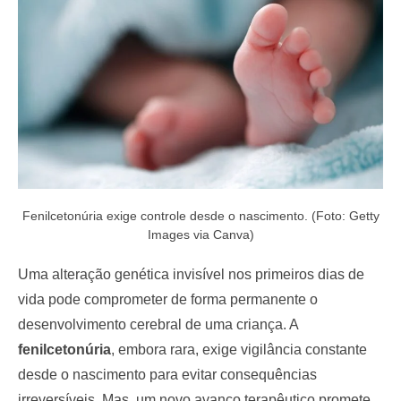
o
n
Fenilcetonúria exige controle desde o nascimento. (Foto: Getty
Images via Canva)
Uma alteração genética invisível nos primeiros dias de
vida pode comprometer de forma permanente o
desenvolvimento cerebral de uma criança. A
fenilcetonúria
, embora rara, exige vigilância constante
desde o nascimento para evitar consequências
irreversíveis. Mas, um novo avanço terapêutico promete