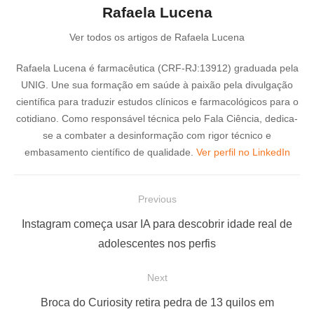
Rafaela Lucena
Ver todos os artigos de Rafaela Lucena
Rafaela Lucena é farmacêutica (CRF-RJ:13912) graduada pela
UNIG. Une sua formação em saúde à paixão pela divulgação
científica para traduzir estudos clínicos e farmacológicos para o
cotidiano. Como responsável técnica pelo Fala Ciência, dedica-
se a combater a desinformação com rigor técnico e
embasamento científico de qualidade.
Ver perfil no LinkedIn
N
Previous
a
P
Instagram começa usar IA para descobrir idade real de
v
r
adolescentes nos perfis
e
e
Next
g
v
a
i
N
Broca do Curiosity retira pedra de 13 quilos em