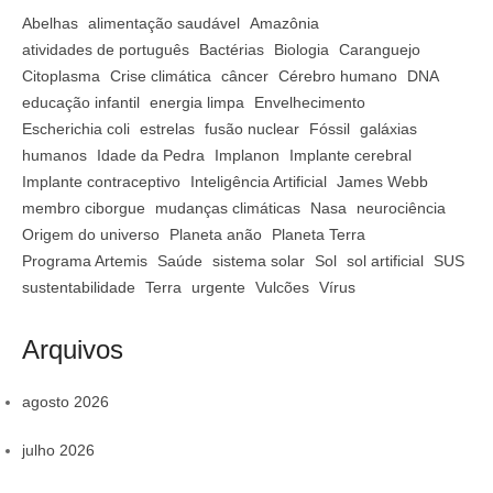
Abelhas
alimentação saudável
Amazônia
atividades de português
Bactérias
Biologia
Caranguejo
Citoplasma
Crise climática
câncer
Cérebro humano
DNA
educação infantil
energia limpa
Envelhecimento
Escherichia coli
estrelas
fusão nuclear
Fóssil
galáxias
humanos
Idade da Pedra
Implanon
Implante cerebral
Implante contraceptivo
Inteligência Artificial
James Webb
membro ciborgue
mudanças climáticas
Nasa
neurociência
Origem do universo
Planeta anão
Planeta Terra
Programa Artemis
Saúde
sistema solar
Sol
sol artificial
SUS
sustentabilidade
Terra
urgente
Vulcões
Vírus
Arquivos
agosto 2026
julho 2026