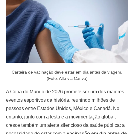
o
n
Carteira de vacinação deve estar em dia antes da viagem.
(Foto: Aflo via Canva)
A Copa do Mundo de 2026 promete ser um dos maiores
eventos esportivos da história, reunindo milhões de
pessoas entre Estados Unidos, México e Canadá. No
entanto, junto com a festa e a movimentação global,
cresce também um alerta silencioso da saúde pública: a
necessidade de estar com a
vacinação em dia antes de