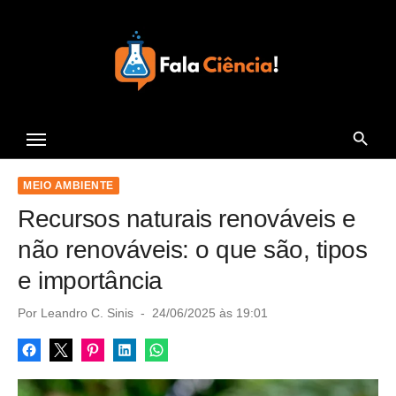
S
k
i
p
t
Seu Portal de Ciência e
o
Tecnologia
c
o
MEIO AMBIENTE
n
Recursos naturais renováveis e
t
não renováveis: o que são, tipos
e
e importância
n
t
P
Por
Leandro C. Sinis
24/06/2025 às 19:01
o
s
t
e
d