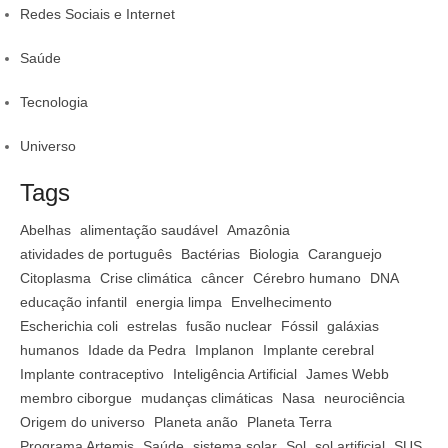
Redes Sociais e Internet
Saúde
Tecnologia
Universo
Tags
Abelhas
alimentação saudável
Amazônia
atividades de português
Bactérias
Biologia
Caranguejo
Citoplasma
Crise climática
câncer
Cérebro humano
DNA
educação infantil
energia limpa
Envelhecimento
Escherichia coli
estrelas
fusão nuclear
Fóssil
galáxias
humanos
Idade da Pedra
Implanon
Implante cerebral
Implante contraceptivo
Inteligência Artificial
James Webb
membro ciborgue
mudanças climáticas
Nasa
neurociência
Origem do universo
Planeta anão
Planeta Terra
Programa Artemis
Saúde
sistema solar
Sol
sol artificial
SUS