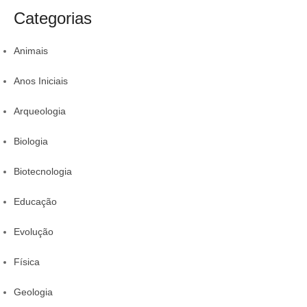
a
t
rotina
da comid
Categorias
r
Animais
Anos Iniciais
Arqueologia
Biologia
Biotecnologia
Educação
Evolução
Física
Geologia