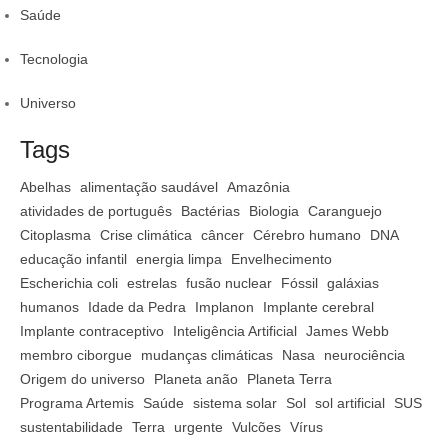
Saúde
Tecnologia
Universo
Tags
Abelhas
alimentação saudável
Amazônia
atividades de português
Bactérias
Biologia
Caranguejo
Citoplasma
Crise climática
câncer
Cérebro humano
DNA
educação infantil
energia limpa
Envelhecimento
Escherichia coli
estrelas
fusão nuclear
Fóssil
galáxias
humanos
Idade da Pedra
Implanon
Implante cerebral
Implante contraceptivo
Inteligência Artificial
James Webb
membro ciborgue
mudanças climáticas
Nasa
neurociência
Origem do universo
Planeta anão
Planeta Terra
Programa Artemis
Saúde
sistema solar
Sol
sol artificial
SUS
sustentabilidade
Terra
urgente
Vulcões
Vírus