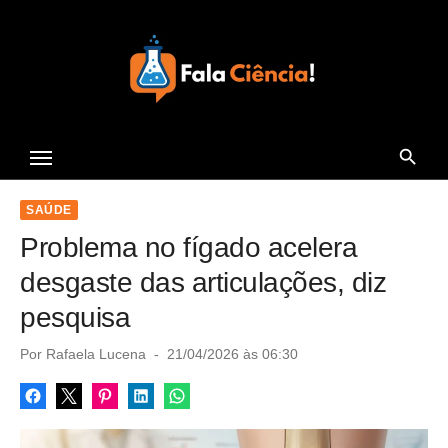
S
k
i
p
t
Seu Portal de Ciência e
o
Tecnologia
c
o
SAÚDE
n
Problema no fígado acelera
t
desgaste das articulações, diz
e
pesquisa
n
t
P
Por
Rafaela Lucena
21/04/2026 às 06:30
o
s
t
e
d