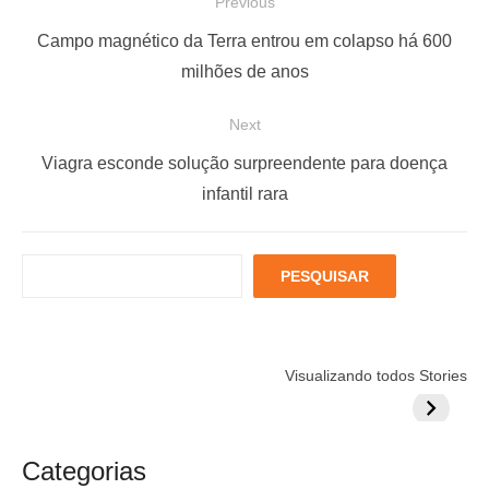
N
Previous
a
P
Campo magnético da Terra entrou em colapso há 600
v
r
milhões de anos
e
e
Next
g
v
a
i
N
Viagra esconde solução surpreendente para doença
ç
o
e
infantil rara
u
x
ã
s
t
o
P
PESQUISAR
p
p
d
e
o
o
s
e
q
s
s
P
Está muito
Menopausa e
6 fatores
u
t
t
Visualizando todos Stories
estressado?
Coração: 7
podem
o
i
:
:
Veja 8 alimentos
exercícios para
aumentar
s
s
para incluir na
sua proteção
colestero
a
t
rotina
da comid
Categorias
r