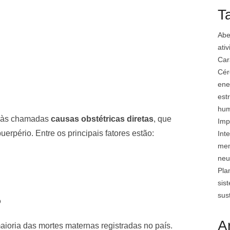
T
Abe
ati
Car
Cér
ene
est
hu
da às chamadas
causas obstétricas diretas
, que
Imp
erpério. Entre os principais fatores estão:
Inte
mem
neu
Pla
sis
sus
o
A
ioria das mortes maternas registradas no país.