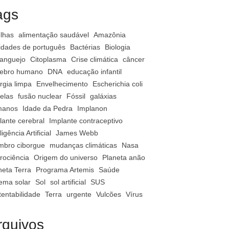
ags
lhas
alimentação saudável
Amazônia
vidades de português
Bactérias
Biologia
anguejo
Citoplasma
Crise climática
câncer
ebro humano
DNA
educação infantil
rgia limpa
Envelhecimento
Escherichia coli
relas
fusão nuclear
Fóssil
galáxias
manos
Idade da Pedra
Implanon
lante cerebral
Implante contraceptivo
ligência Artificial
James Webb
bro ciborgue
mudanças climáticas
Nasa
rociência
Origem do universo
Planeta anão
neta Terra
Programa Artemis
Saúde
tema solar
Sol
sol artificial
SUS
tentabilidade
Terra
urgente
Vulcões
Vírus
rquivos