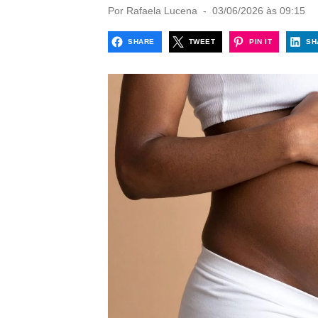
P
Por
Rafaela Lucena
03/06/2026 às 09:15
o
s
SHARE
TWEET
PIN IT
SH
t
e
d
o
n