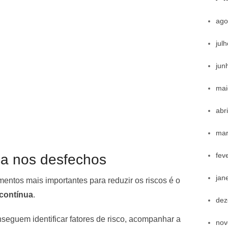
ago
jul
jun
mai
abr
mar
fev
nça nos desfechos
jan
entos mais importantes para reduzir os riscos é o
 contínua
.
dez
nseguem identificar fatores de risco, acompanhar a
nov