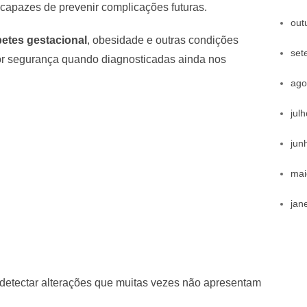
capazes de prevenir complicações futuras.
out
betes gestacional
, obesidade e outras condições
set
or segurança quando diagnosticadas ainda nos
ago
jul
jun
mai
jan
detectar alterações que muitas vezes não apresentam