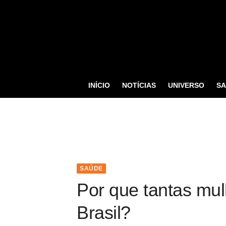
S
k
i
p
t
o
INÍCIO
NOTÍCIAS
UNIVERSO
S
c
o
n
t
e
n
SAÚDE
t
Por que tantas mul
Brasil?