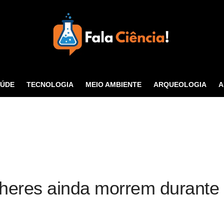
Seu Portal de Ciência e
Tecnologia
AÚDE
TECNOLOGIA
MEIO AMBIENTE
ARQUEOLOGIA
A
CONTATO
heres ainda morrem durante 