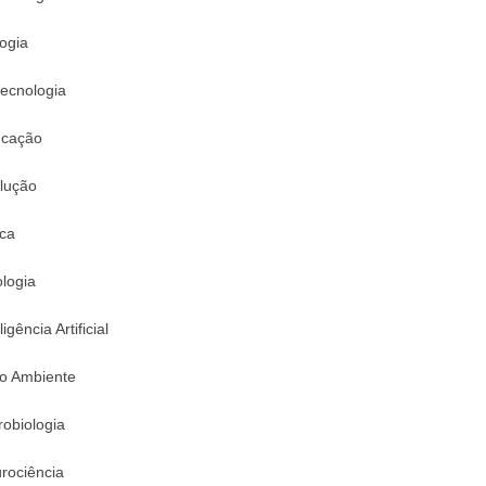
logia
tecnologia
cação
lução
ica
logia
ligência Artificial
o Ambiente
robiologia
rociência