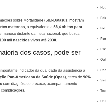
Not
Pal
rmações sobre Mortalidade (SIM-Datasus) mostram
rtes maternas
, o equivalente a
56,4 óbitos para
Pet
permanece distante da meta nacional, que busca
Pla
100 mil nascidos vivos até 2030
.
Psi
aioria dos casos, pode ser
Quí
Red
mportante indicador da qualidade da assistência à
ção Pan-Americana da Saúde (Opas)
, cerca de
90%
Sa
as
com diagnóstico precoce, acompanhamento
 complicações.
Tec
Uni