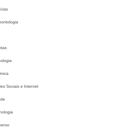
ícias
eontologia
ntas
cologia
mica
es Sociais e Internet
úde
nologia
verso