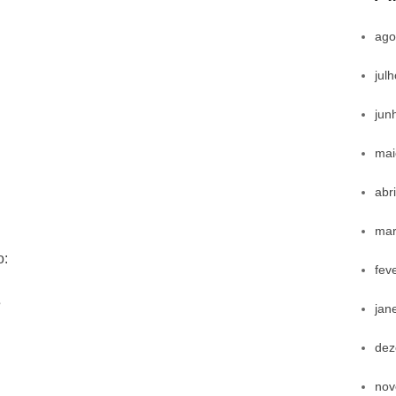
ago
jul
jun
mai
abr
mar
o:
fev
s
jan
dez
nov