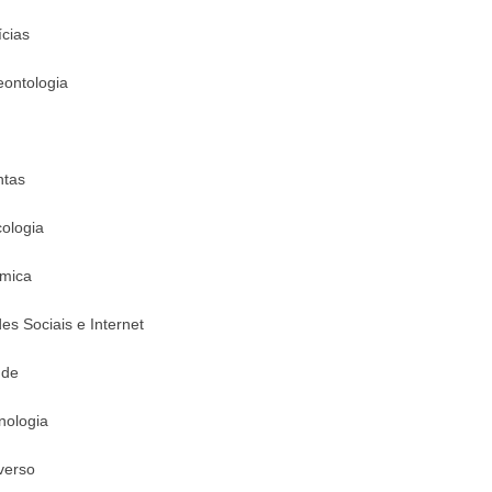
ícias
eontologia
ntas
cologia
mica
es Sociais e Internet
úde
nologia
verso