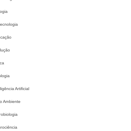
logia
tecnologia
cação
lução
ica
logia
ligência Artificial
o Ambiente
robiologia
rociência