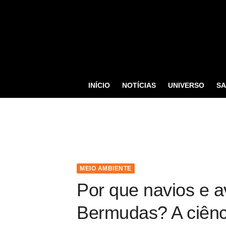
S
k
i
p
t
o
INÍCIO
NOTÍCIAS
UNIVERSO
S
c
o
n
t
e
n
MEIO AMBIENTE
t
Por que navios e 
Bermudas? A ciênc