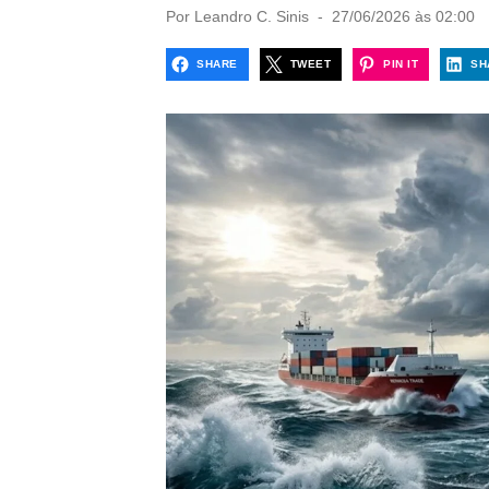
P
Por
Leandro C. Sinis
27/06/2026 às 02:00
o
s
SHARE
TWEET
PIN IT
SH
t
e
d
o
n