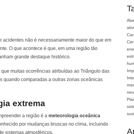
T
Abe
ati
Car
 acidentes não é necessariamente maior do que em
Cér
ante. O que acontece é que, em uma região tão
ene
est
anham grande destaque histórico.
hu
Imp
m que muitas ocorrências atribuídas ao Triângulo das
Inte
s quando comparadas a outras zonas oceânicas
mem
neu
Pla
gia extrema
sis
sus
mpreender a região é a
meteorologia oceânica
 conhecido por mudanças bruscas no clima, incluindo
A
de sistemas atmosféricos.