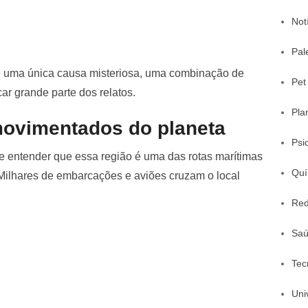
Not
Pal
e uma única causa misteriosa, uma combinação de
Pet
ar grande parte dos relatos.
Pla
ovimentados do planeta
Psi
e entender que essa região é uma das rotas marítimas
Quí
ilhares de embarcações e aviões cruzam o local
Red
Sa
Tec
Uni