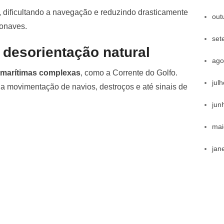
 dificultando a navegação e reduzindo drasticamente
out
onaves.
set
e desorientação natural
ago
 marítimas complexas
, como a Corrente do Golfo.
jul
a movimentação de navios, destroços e até sinais de
jun
mai
jan