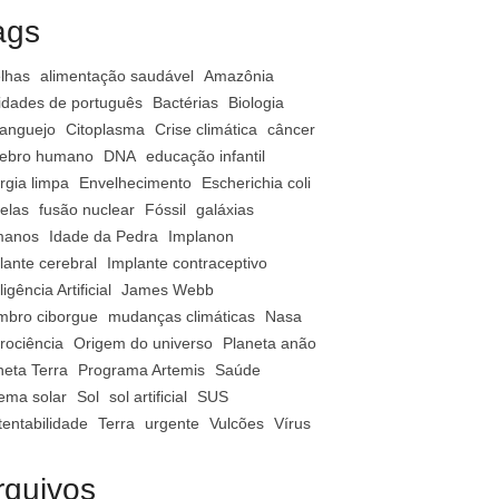
ags
lhas
alimentação saudável
Amazônia
vidades de português
Bactérias
Biologia
anguejo
Citoplasma
Crise climática
câncer
ebro humano
DNA
educação infantil
rgia limpa
Envelhecimento
Escherichia coli
relas
fusão nuclear
Fóssil
galáxias
manos
Idade da Pedra
Implanon
lante cerebral
Implante contraceptivo
ligência Artificial
James Webb
bro ciborgue
mudanças climáticas
Nasa
rociência
Origem do universo
Planeta anão
neta Terra
Programa Artemis
Saúde
tema solar
Sol
sol artificial
SUS
tentabilidade
Terra
urgente
Vulcões
Vírus
rquivos