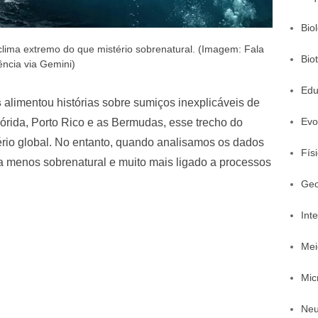
Bio
clima extremo do que mistério sobrenatural. (Imagem: Fala
Bio
ência via Gemini)
Edu
s
alimentou histórias sobre sumiços inexplicáveis de
Evo
lórida, Porto Rico e as Bermudas, esse trecho do
tério global. No entanto, quando analisamos os dados
Fís
na menos sobrenatural e muito mais ligado a processos
Geo
Inte
Mei
Mic
Neu