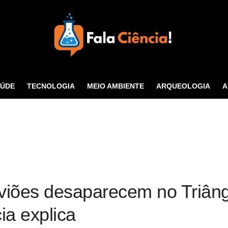
Seu Portal de Ciência e
Tecnologia
AÚDE
TECNOLOGIA
MEIO AMBIENTE
ARQUEOLOGIA
A
CONTATO
aviões desaparecem no Triân
ia explica