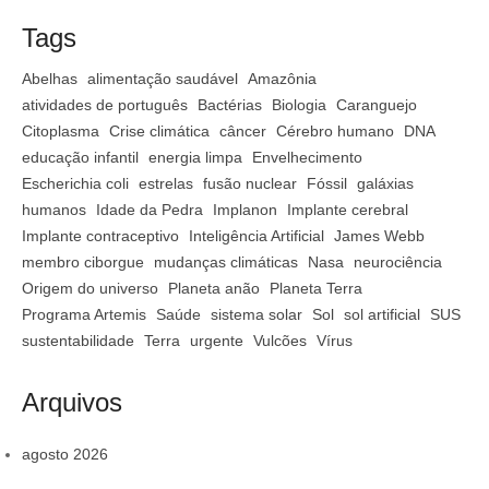
Tags
Abelhas
alimentação saudável
Amazônia
atividades de português
Bactérias
Biologia
Caranguejo
Citoplasma
Crise climática
câncer
Cérebro humano
DNA
educação infantil
energia limpa
Envelhecimento
Escherichia coli
estrelas
fusão nuclear
Fóssil
galáxias
humanos
Idade da Pedra
Implanon
Implante cerebral
Implante contraceptivo
Inteligência Artificial
James Webb
membro ciborgue
mudanças climáticas
Nasa
neurociência
Origem do universo
Planeta anão
Planeta Terra
Programa Artemis
Saúde
sistema solar
Sol
sol artificial
SUS
sustentabilidade
Terra
urgente
Vulcões
Vírus
Arquivos
agosto 2026