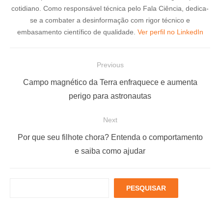
cotidiano. Como responsável técnica pelo Fala Ciência, dedica-
se a combater a desinformação com rigor técnico e
embasamento científico de qualidade.
Ver perfil no LinkedIn
N
Previous
a
P
Campo magnético da Terra enfraquece e aumenta
v
r
perigo para astronautas
e
e
Next
g
v
a
i
N
Por que seu filhote chora? Entenda o comportamento
ç
o
e
e saiba como ajudar
u
x
ã
s
t
o
P
PESQUISAR
p
p
d
e
o
o
s
e
q
s
s