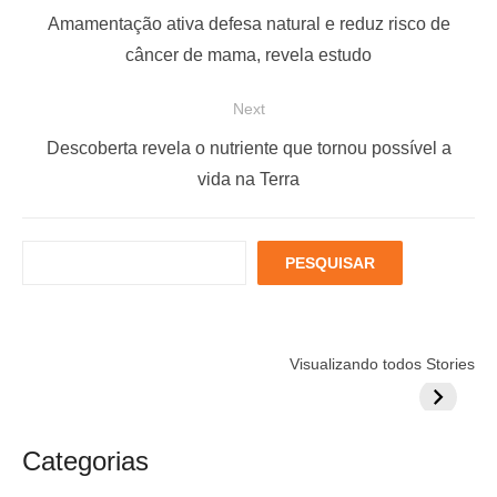
a
P
Amamentação ativa defesa natural e reduz risco de
v
r
câncer de mama, revela estudo
e
e
Next
g
v
a
i
N
Descoberta revela o nutriente que tornou possível a
ç
o
e
vida na Terra
u
x
ã
s
t
o
P
PESQUISAR
p
p
d
e
o
o
s
e
q
s
s
P
Está muito
Menopausa e
6 fatores
u
t
t
Visualizando todos Stories
estressado?
Coração: 7
podem
o
i
:
:
Veja 8 alimentos
exercícios para
aumentar
s
s
para incluir na
sua proteção
colestero
a
t
rotina
da comid
Categorias
r