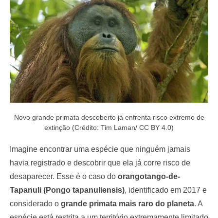
o
n
Novo grande primata descoberto já enfrenta risco extremo de
extinção (Crédito: Tim Laman/ CC BY 4.0)
Imagine encontrar uma espécie que ninguém jamais
havia registrado e descobrir que ela já corre risco de
desaparecer. Esse é o caso do
orangotango-de-
Tapanuli (Pongo tapanuliensis)
, identificado em 2017 e
considerado o
grande primata mais raro do planeta
. A
espécie está restrita a um território extremamente limitado