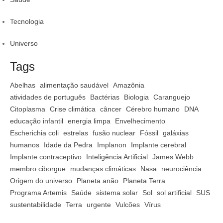
Tecnologia
Universo
Tags
Abelhas
alimentação saudável
Amazônia
atividades de português
Bactérias
Biologia
Caranguejo
Citoplasma
Crise climática
câncer
Cérebro humano
DNA
educação infantil
energia limpa
Envelhecimento
Escherichia coli
estrelas
fusão nuclear
Fóssil
galáxias
humanos
Idade da Pedra
Implanon
Implante cerebral
Implante contraceptivo
Inteligência Artificial
James Webb
membro ciborgue
mudanças climáticas
Nasa
neurociência
Origem do universo
Planeta anão
Planeta Terra
Programa Artemis
Saúde
sistema solar
Sol
sol artificial
SUS
sustentabilidade
Terra
urgente
Vulcões
Vírus