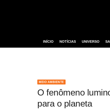
S
k
i
p
t
o
INÍCIO
NOTÍCIAS
UNIVERSO
S
c
o
n
t
e
n
MEIO AMBIENTE
t
O fenômeno lumino
para o planeta