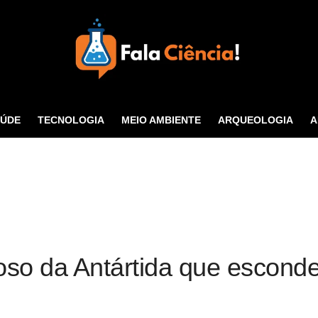
Seu Portal de Ciência e
Tecnologia
AÚDE
TECNOLOGIA
MEIO AMBIENTE
ARQUEOLOGIA
A
CONTATO
so da Antártida que esconde