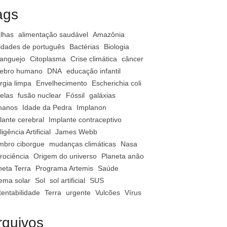
ags
lhas
alimentação saudável
Amazônia
vidades de português
Bactérias
Biologia
anguejo
Citoplasma
Crise climática
câncer
ebro humano
DNA
educação infantil
rgia limpa
Envelhecimento
Escherichia coli
relas
fusão nuclear
Fóssil
galáxias
manos
Idade da Pedra
Implanon
lante cerebral
Implante contraceptivo
ligência Artificial
James Webb
bro ciborgue
mudanças climáticas
Nasa
rociência
Origem do universo
Planeta anão
neta Terra
Programa Artemis
Saúde
tema solar
Sol
sol artificial
SUS
tentabilidade
Terra
urgente
Vulcões
Vírus
rquivos