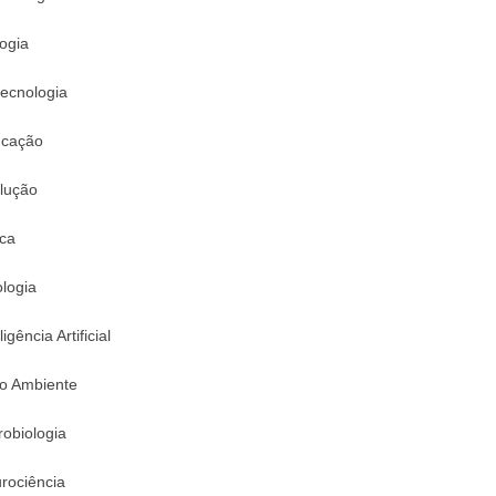
logia
tecnologia
cação
lução
ica
logia
ligência Artificial
o Ambiente
robiologia
rociência