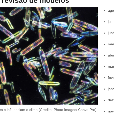
e revisão de modelos
ago
jul
jun
mai
abr
mar
fev
jan
dez
es e influenciam o clima (Crédito: Photo Images/ Canva Pro)
nov