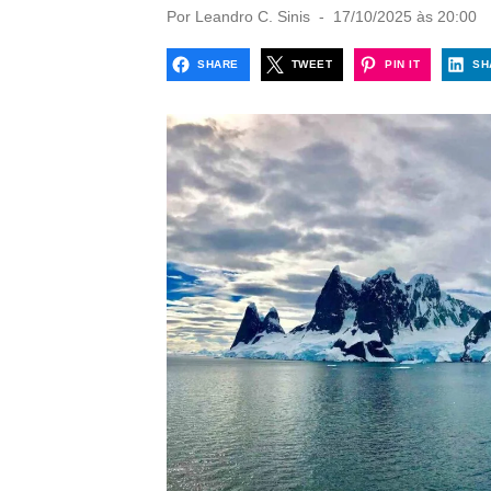
P
Por
Leandro C. Sinis
17/10/2025 às 20:00
o
s
SHARE
TWEET
PIN IT
SH
t
e
d
o
n