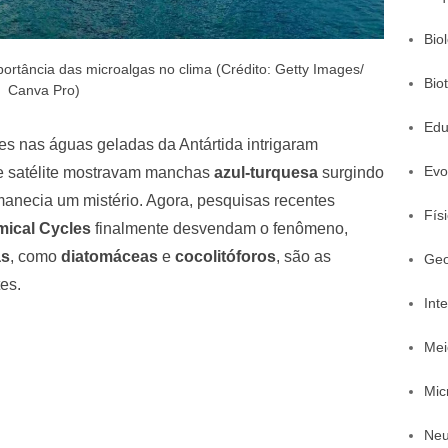
Bio
ortância das microalgas no clima (Crédito: Getty Images/
Bio
Canva Pro)
Edu
tes nas águas geladas da Antártida intrigaram
Evo
de satélite mostravam manchas
azul-turquesa
surgindo
anecia um mistério. Agora, pesquisas recentes
Fís
ical Cycles
finalmente desvendam o fenômeno,
as
, como
diatomáceas
e
cocolitóforos
, são as
Geo
es.
Inte
Mei
Mic
Neu