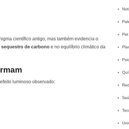
Not
Pal
Pet
igma científico antigo, mas também evidencia o
o
sequestro de carbono
e no equilíbrio climático da
Pla
Psi
formam
Quí
efeito luminoso observado:
Red
Sa
Tec
Uni