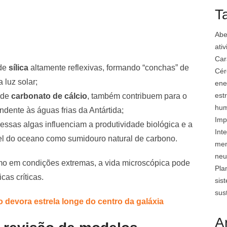
T
Abe
ati
Car
 de
sílica
altamente reflexivas, formando “conchas” de
Cér
 luz solar;
ene
est
 de
carbonato de cálcio
, também contribuem para o
hu
dente às águas frias da Antártida;
Imp
 essas algas influenciam a produtividade biológica e a
Inte
pel do oceano como sumidouro natural de carbono.
mem
neu
 em condições extremas, a vida microscópica pode
Pla
as críticas.
sis
sus
 devora estrela longe do centro da galáxia
A