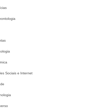
ícias
eontologia
ntas
cologia
mica
es Sociais e Internet
úde
nologia
verso