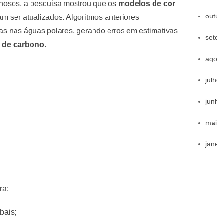
inosos, a pesquisa mostrou que os
modelos de cor
out
m ser atualizados. Algoritmos anteriores
s nas águas polares, gerando erros em estimativas
set
 de carbono
.
ago
jul
jun
mai
jan
ra:
bais;