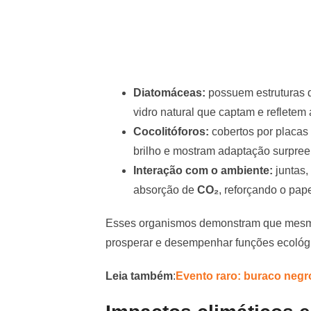
Diatomáceas:
possuem estruturas
vidro natural que captam e refletem a
Cocolitóforos:
cobertos por placas
brilho e mostram adaptação surpreen
Interação com o ambiente:
juntas,
absorção de
CO₂
, reforçando o pa
Esses organismos demonstram que mesmo
prosperar e desempenhar funções ecológic
Leia também
:
Evento raro: buraco negro