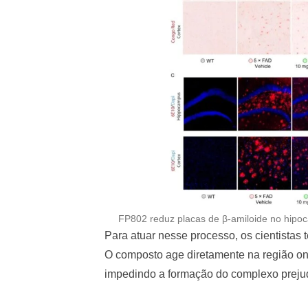
FP802 reduz placas de β-amiloide no hipoca
Para atuar nesse processo, os cientista
O composto age diretamente na região ond
impedindo a formação do complexo prejud