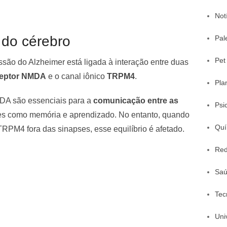
Not
 do cérebro
Pal
Pet
são do Alzheimer está ligada à interação entre duas
ceptor NMDA
e o canal iônico
TRPM4
.
Pla
DA são essenciais para a
comunicação entre as
Psi
ões como memória e aprendizado. No entanto, quando
Quí
RPM4 fora das sinapses, esse equilíbrio é afetado.
Red
Sa
Tec
Uni