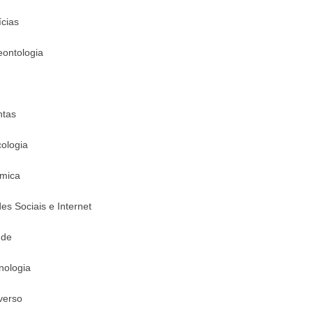
ícias
eontologia
ntas
cologia
mica
es Sociais e Internet
úde
nologia
verso