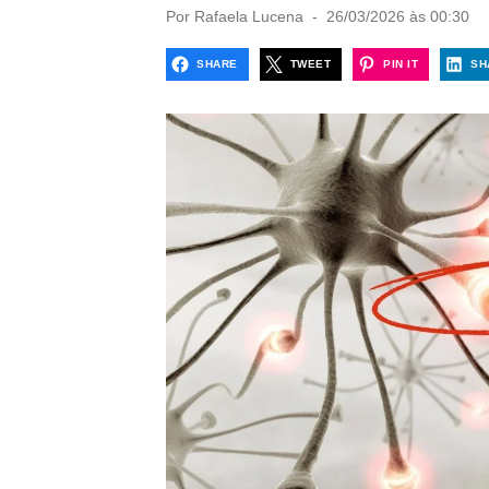
P
Por
Rafaela Lucena
26/03/2026 às 00:30
o
s
SHARE
TWEET
PIN IT
SH
t
e
d
o
n