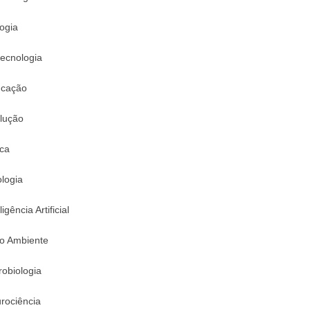
logia
tecnologia
cação
lução
ica
logia
ligência Artificial
o Ambiente
robiologia
rociência