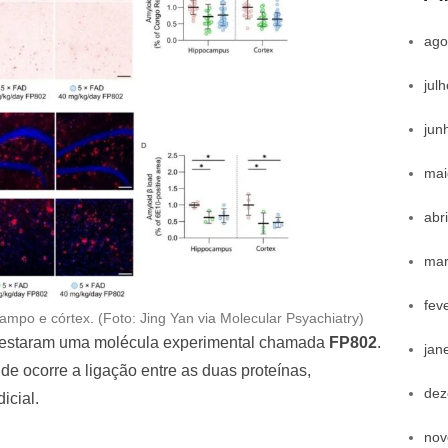
ago
jul
jun
mai
abr
mar
fev
mpo e córtex. (Foto: Jing Yan via Molecular Psyachiatry)
s testaram uma molécula experimental chamada
FP802
.
jan
e ocorre a ligação entre as duas proteínas,
dez
icial.
nov