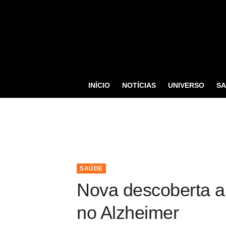
S
k
i
p
t
o
INÍCIO
NOTÍCIAS
UNIVERSO
S
c
o
n
t
e
n
SAÚDE
t
Nova descoberta a
no Alzheimer