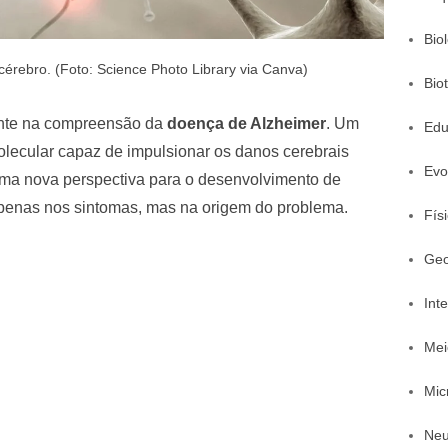
Bio
érebro. (Foto: Science Photo Library via Canva)
Bio
ante na compreensão da
doença de Alzheimer
. Um
Edu
lecular capaz de impulsionar os danos cerebrais
Evo
uma nova perspectiva para o desenvolvimento de
apenas nos sintomas, mas na origem do problema.
Fís
Geo
Inte
Mei
Mic
Neu