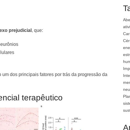
T
Abe
ati
xo prejudicial
, que:
Car
Cér
eurônios
ene
lulares
est
hu
Imp
m dos principais fatores por trás da progressão da
Inte
mem
neu
ncial terapêutico
Pla
sis
sus
A