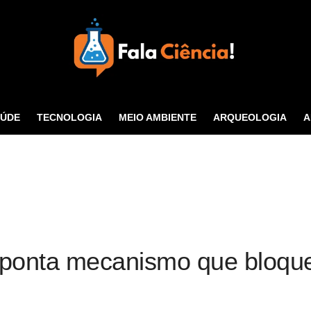
Seu Portal de Ciência e
Tecnologia
AÚDE
TECNOLOGIA
MEIO AMBIENTE
ARQUEOLOGIA
A
CONTATO
ponta mecanismo que bloque