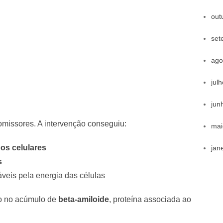
out
set
ago
jul
jun
romissores. A intervenção conseguiu:
mai
os celulares
jan
s
áveis pela energia das células
ão no acúmulo de
beta-amiloide
, proteína associada ao