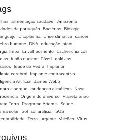
ags
lhas
alimentação saudável
Amazônia
vidades de português
Bactérias
Biologia
anguejo
Citoplasma
Crise climática
câncer
ebro humano
DNA
educação infantil
rgia limpa
Envelhecimento
Escherichia coli
relas
fusão nuclear
Fóssil
galáxias
manos
Idade da Pedra
Implanon
lante cerebral
Implante contraceptivo
ligência Artificial
James Webb
bro ciborgue
mudanças climáticas
Nasa
rociência
Origem do universo
Planeta anão
neta Terra
Programa Artemis
Saúde
tema solar
Sol
sol artificial
SUS
tentabilidade
Terra
urgente
Vulcões
Vírus
rquivos