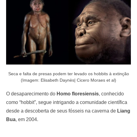
o
n
Seca e falta de presas podem ter levado os hobbits à extinção
(Imagem: Elisabeth Daynès| Cicero Moraes et al)
O desaparecimento do
Homo floresiensis
, conhecido
como “hobbit”, segue intrigando a comunidade científica
desde a descoberta de seus fósseis na caverna de
Liang
Bua
, em 2004.