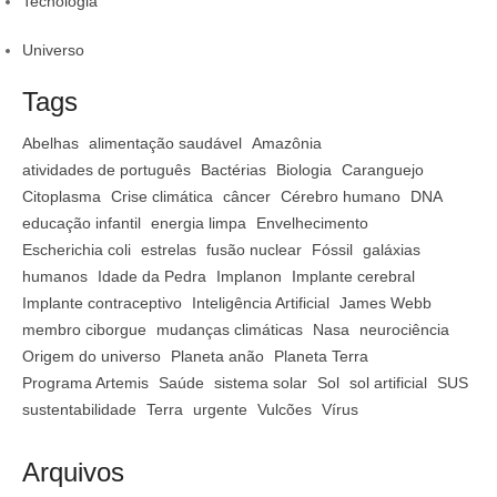
Tecnologia
Universo
Tags
Abelhas
alimentação saudável
Amazônia
atividades de português
Bactérias
Biologia
Caranguejo
Citoplasma
Crise climática
câncer
Cérebro humano
DNA
educação infantil
energia limpa
Envelhecimento
Escherichia coli
estrelas
fusão nuclear
Fóssil
galáxias
humanos
Idade da Pedra
Implanon
Implante cerebral
Implante contraceptivo
Inteligência Artificial
James Webb
membro ciborgue
mudanças climáticas
Nasa
neurociência
Origem do universo
Planeta anão
Planeta Terra
Programa Artemis
Saúde
sistema solar
Sol
sol artificial
SUS
sustentabilidade
Terra
urgente
Vulcões
Vírus
Arquivos