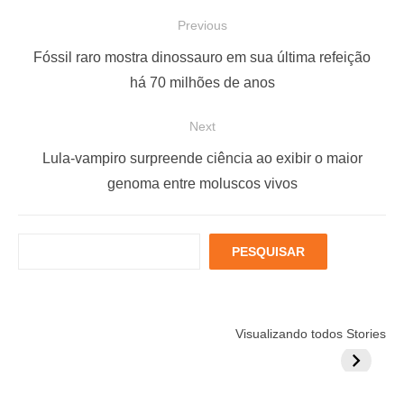
N
Previous
a
P
Fóssil raro mostra dinossauro em sua última refeição
v
r
há 70 milhões de anos
e
e
Next
g
v
a
i
N
Lula-vampiro surpreende ciência ao exibir o maior
ç
o
e
genoma entre moluscos vivos
u
x
ã
s
t
o
P
PESQUISAR
p
p
d
e
o
o
s
e
q
s
s
P
Está muito
Menopausa e
6 fatores
u
t
t
Visualizando todos Stories
estressado?
Coração: 7
podem
o
i
:
:
Veja 8 alimentos
exercícios para
aumentar
s
s
para incluir na
sua proteção
colestero
a
t