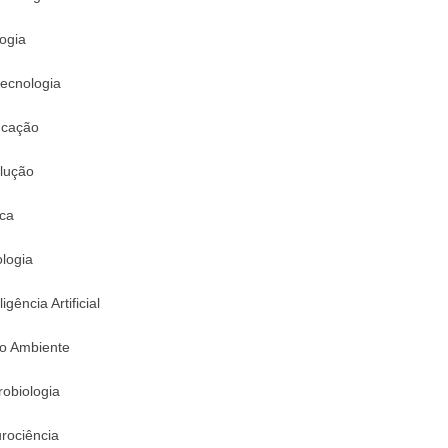
logia
tecnologia
cação
lução
ica
logia
ligência Artificial
o Ambiente
robiologia
rociência