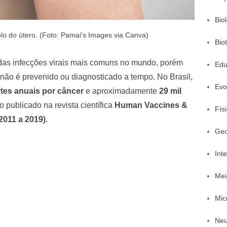
Bio
lo do útero. (Foto: Pamai's Images via Canva)
Bio
as infecções virais mais comuns no mundo, porém
Edu
ão é prevenido ou diagnosticado a tempo. No Brasil,
Evo
rtes anuais por câncer
e aproximadamente
29 mil
 publicado na revista científica
Human Vaccines &
Fís
2011 a 2019)
.
Geo
Inte
Mei
Mic
Neu