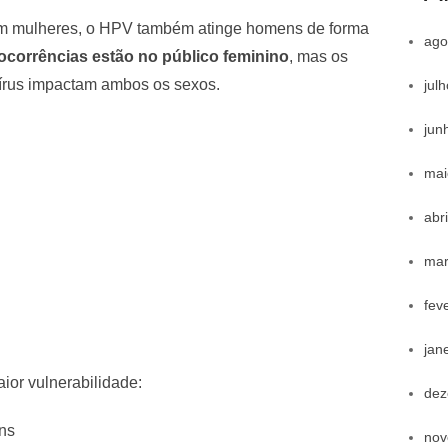
em mulheres, o HPV também atinge homens de forma
ago
ocorrências estão no público feminino
, mas os
vírus impactam ambos os sexos.
jul
jun
mai
abr
mar
fev
jan
ior vulnerabilidade:
dez
ns
nov