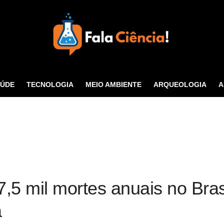
Seu Portal de Ciência e
Tecnologia
AÚDE
TECNOLOGIA
MEIO AMBIENTE
ARQUEOLOGIA
A
CONTATO
7,5 mil mortes anuais no Bras
a