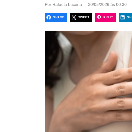
P
Por
Rafaela Lucena
30/05/2026 às 00:30
o
s
SHARE
TWEET
PIN IT
SH
t
e
d
o
n