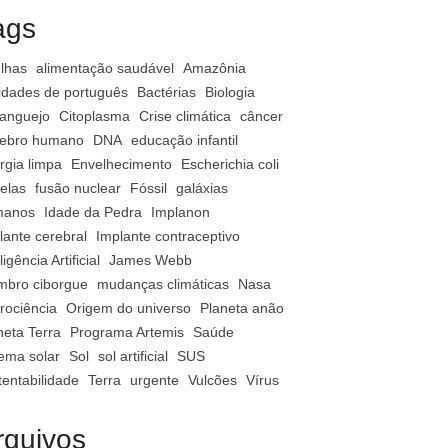
ags
lhas
alimentação saudável
Amazônia
vidades de português
Bactérias
Biologia
anguejo
Citoplasma
Crise climática
câncer
ebro humano
DNA
educação infantil
rgia limpa
Envelhecimento
Escherichia coli
relas
fusão nuclear
Fóssil
galáxias
manos
Idade da Pedra
Implanon
lante cerebral
Implante contraceptivo
ligência Artificial
James Webb
bro ciborgue
mudanças climáticas
Nasa
rociência
Origem do universo
Planeta anão
neta Terra
Programa Artemis
Saúde
tema solar
Sol
sol artificial
SUS
tentabilidade
Terra
urgente
Vulcões
Vírus
rquivos