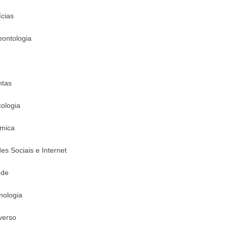
ícias
eontologia
ntas
cologia
mica
es Sociais e Internet
úde
nologia
verso