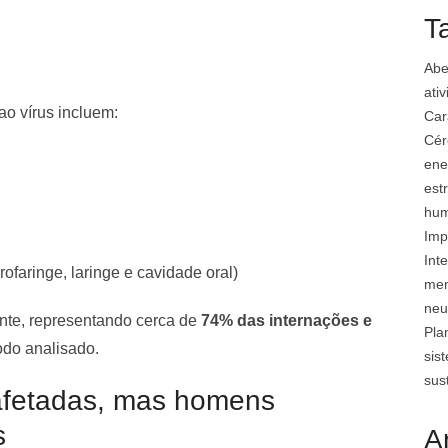
T
Abe
ati
ao vírus incluem:
Car
Cér
ene
est
hu
Imp
Inte
rofaringe, laringe e cavidade oral)
mem
neu
ente, representando cerca de
74% das internações e
Pla
odo analisado.
sis
sus
afetadas, mas homens
s
A