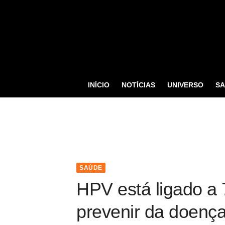
S
k
i
p
t
o
INÍCIO
NOTÍCIAS
UNIVERSO
S
c
o
n
t
e
n
SAÚDE
t
HPV está ligado a 
prevenir da doenç